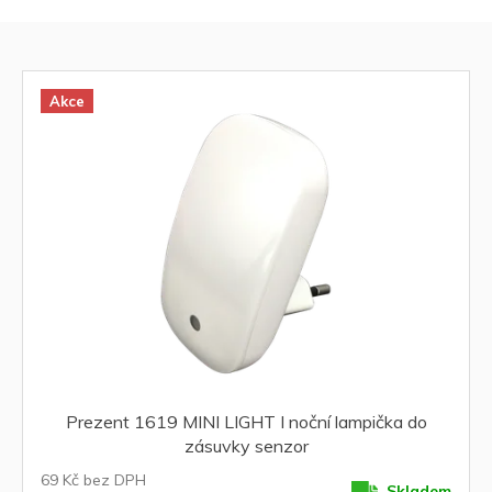
z
e
V
n
ý
í
p
p
i
Akce
r
s
o
p
d
r
u
o
k
d
t
u
ů
k
t
ů
Prezent 1619 MINI LIGHT I noční lampička do
zásuvky senzor
69 Kč bez DPH
Skladem