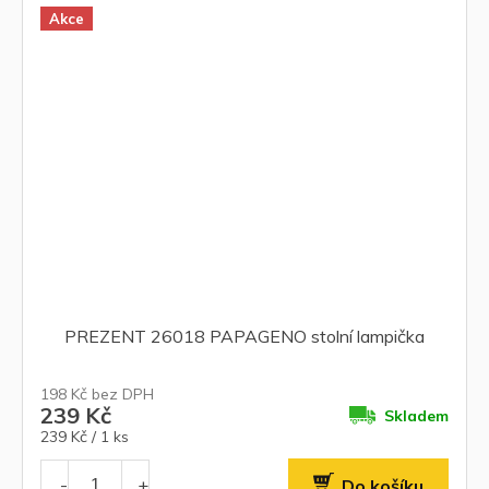
Akce
PREZENT 26018 PAPAGENO stolní lampička
198 Kč bez DPH
239 Kč
Skladem
Měrná
239 Kč / 1 ks
cena:
Do košíku