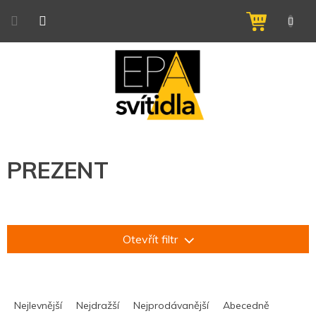
Přejít
na
NÁKUPNÍ
obsah
KOŠÍK
PREZENT
Otevřít filtr
Ř
a
Nejlevnější
Nejdražší
Nejprodávanější
Abecedně