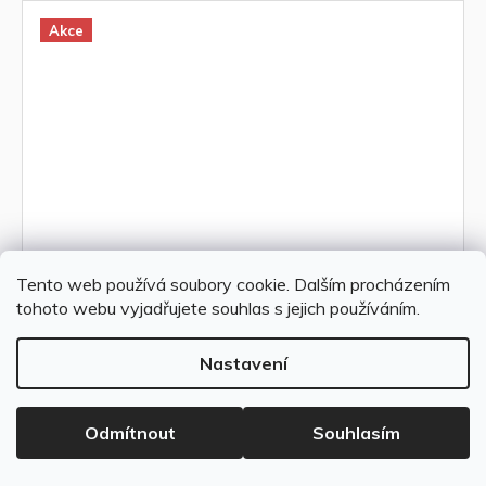
Akce
Tento web používá soubory cookie. Dalším procházením
tohoto webu vyjadřujete souhlas s jejich používáním.
Prezent Venkovní svítidlo AZZURO
Nastavení
1xE27/60W,IP44,STAIN.STEEL/FROST 61030
407 Kč bez DPH
Skladem
492 Kč
Odmítnout
Souhlasím
Do košíku