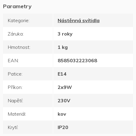
Kategorie
:
Nástěnná svítidla
Záruka
:
3 roky
Hmotnost
:
1 kg
EAN
:
8585032223068
Patice
:
E14
Příkon
:
2x9W
Napětí
:
230V
Materiál
:
kov
Krytí
:
IP20