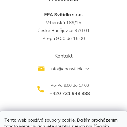
EPA Svítidla s.r.o.
Vrbenská 189/15
České Budějovice 370 01
Po-pá 9:00 do 15:00
Kontakt
info
@
epasvitidla.cz
+420 731 948 888
outletsvítidel.cz
Montáž svítidel ELFAR s.r.o.
Tento web používá soubory cookie. Dalším procházením
tohoto webu vyjadřujete souhlas s jejich používáním.