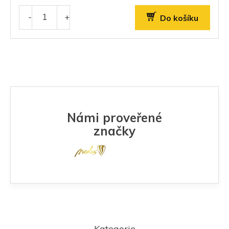
Do košíku
Námi proveřené
značky
Z
á
Kategorie