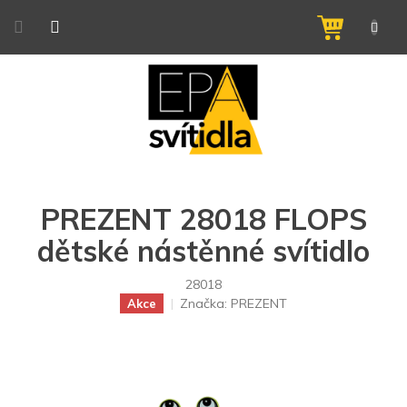
Přejít
na
NÁKUPNÍ
obsah
KOŠÍK
PREZENT 28018 FLOPS
dětské nástěnné svítidlo
28018
Značka:
PREZENT
Akce