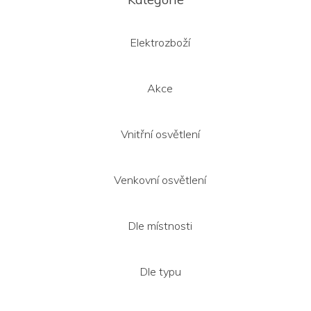
p
a
t
Elektrozboží
í
Akce
Vnitřní osvětlení
Venkovní osvětlení
Dle místnosti
Dle typu