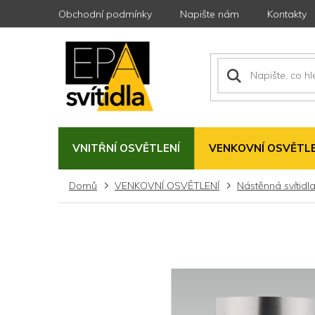
Přejít
Obchodní podmínky
Napište nám
Kontakty
na
obsah
VNITŘNÍ OSVĚTLENÍ
VENKOVNÍ OSVĚTLE
Domů
VENKOVNÍ OSVĚTLENÍ
Nástěnná svítidl