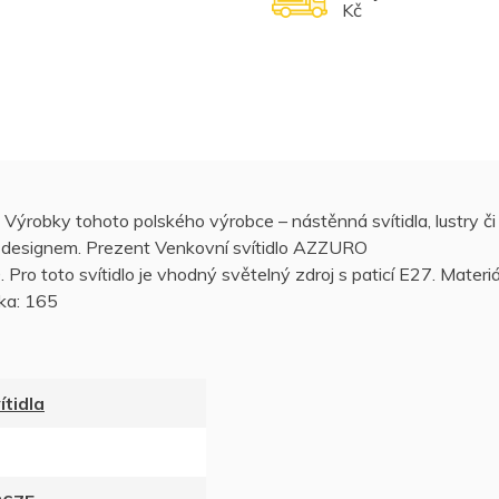
Kč
 Výrobky tohoto polského výrobce – nástěnná svítidla, lustry či
m designem. Prezent Venkovní svítidlo AZZURO
oto svítidlo je vhodný světelný zdroj s paticí E27. Materiá
ka: 165
tidla