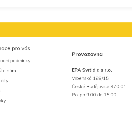
mace pro vás
Provozovna
odní podmínky
EPA Svítidla s.r.o.
šte nám
Vrbenská 189/15
akty
České Budějovice 370 01
s
Po-pá 9:00 do 15:00
nky