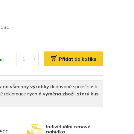
61030
Přidat do košíku
em
y na všechny výrobky
dodávané společností
padě reklamace
rychlá výměna zboží, starý kus
Individuální cenová
1500
nabídka