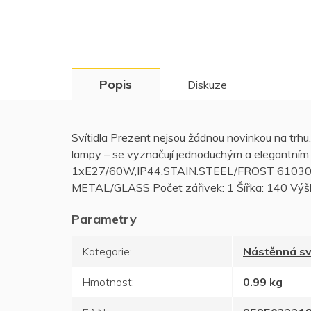
Popis
Diskuze
Svítidla Prezent nejsou žádnou novinkou na trhu.
lampy – se vyznačují jednoduchým a elegantní
1xE27/60W,IP44,STAIN.STEEL/FROST 61030. Pro t
METAL/GLASS Počet zářivek: 1 Šířka: 140 Výš
Kategorie
:
Nástěnná sví
Hmotnost
:
0.99 kg