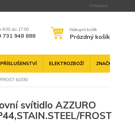
Přihlášení
0 731 948 888
Prázdný košík
NÁKUPNÍ
KOŠÍK
PŘÍSLUŠENSTVÍ
ELEKTROZBOŽÍ
ZNAČKY
L/FROST 61030
ovní svítidlo AZZURO
P44,STAIN.STEEL/FROST