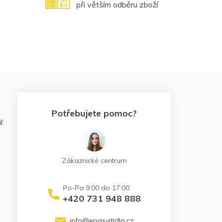
při větším odběru zboží
Potřebujete pomoc?
l:
Zákaznické centrum
+420 731 948 888
info
@
epasvitidla.cz