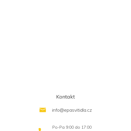
Kontakt
info
@
epasvitidla.cz