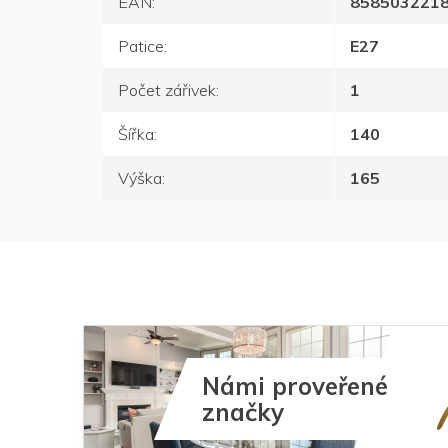
EAN
:
858503221
Patice
:
E27
Počet zářivek
:
1
Šířka
:
140
Výška
:
165
Námi proveřené
značky