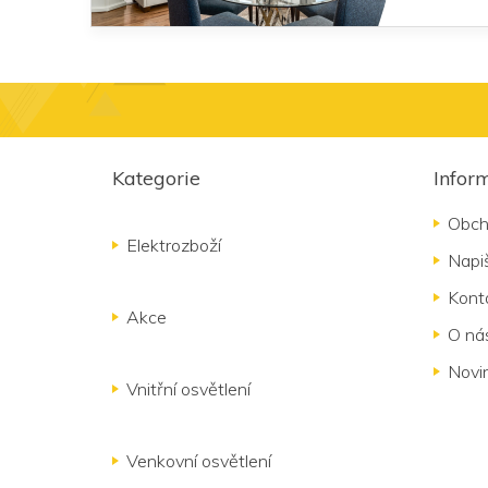
Z
á
Kategorie
Infor
p
a
Obch
t
Elektrozboží
Napi
í
Kont
Akce
O ná
Novi
Vnitřní osvětlení
Venkovní osvětlení