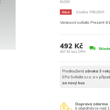
61030
Značka:
PREZENT
Akce
Venkovní svítidlo Prezent 
492 Kč
Sklad
407 Kč bez DPH
Měrná
cena:
Prodloužená
záruka 3 rok
EPa Svítidla s.r.o. a v pří
za nový kus
.
Doprava zdarma
k objednávce nad 