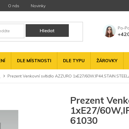
O nás
Novinky
Hledat
+42
NÍ
DLE MÍSTNOSTI
DLE TYPU
ŽÁROVKY
a
Prezent Venkovní svítidlo AZZURO 1xE27/60W,IP44,STAIN.STEE
Prezent Venk
1xE27/60W,I
61030