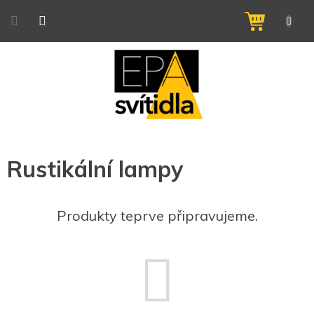
Přejít
na
NÁKUPNÍ
obsah
KOŠÍK
Rustikální lampy
Produkty teprve připravujeme.