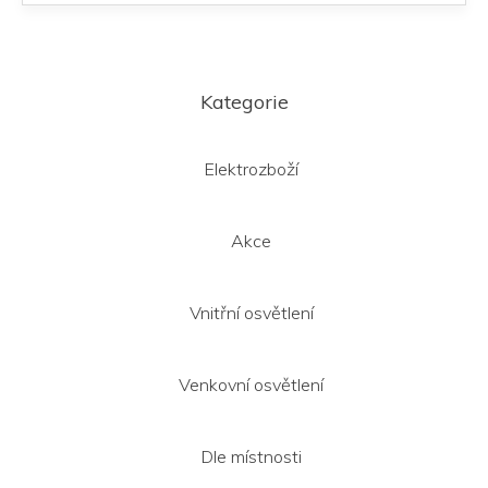
Z
á
Kategorie
p
a
t
Elektrozboží
í
Akce
Vnitřní osvětlení
Venkovní osvětlení
Dle místnosti