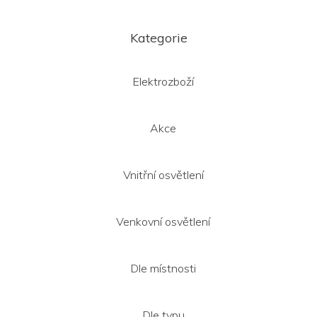
Z
á
Kategorie
p
a
t
Elektrozboží
í
Akce
Vnitřní osvětlení
Venkovní osvětlení
Dle místnosti
Dle typu