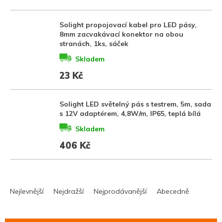
Solight propojovací kabel pro LED pásy,
8mm zacvakávací konektor na obou
stranách, 1ks, sáček
Skladem
23 Kč
Solight LED světelný pás s testrem, 5m, sada
s 12V adaptérem, 4,8W/m, IP65, teplá bílá
Skladem
406 Kč
Ř
a
Nejlevnější
Nejdražší
Nejprodávanější
Abecedně
z
e