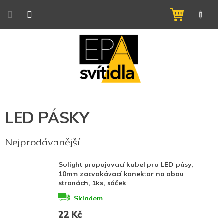
Přejít
na
NÁKUPNÍ
obsah
KOŠÍK
LED PÁSKY
Nejprodávanější
Solight propojovací kabel pro LED pásy,
10mm zacvakávací konektor na obou
stranách, 1ks, sáček
Skladem
22 Kč