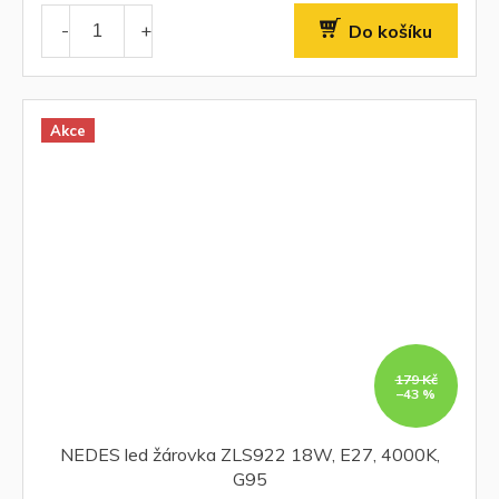
Do košíku
Akce
179 Kč
–43 %
NEDES led žárovka ZLS922 18W, E27, 4000K,
G95