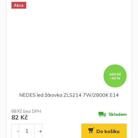
Akce
159 Kč
–48 %
NEDES led žárovka ZLS214 7W/2800K E14
68 Kč bez DPH
Skladem
82 Kč
Do košíku