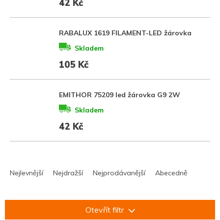
42 Kč
RABALUX 1619 FILAMENT-LED žárovka
Skladem
105 Kč
EMITHOR 75209 led žárovka G9 2W
Skladem
42 Kč
Ř
a
Nejlevnější
Nejdražší
Nejprodávanější
Abecedně
z
e
n
Otevřít filtr
í