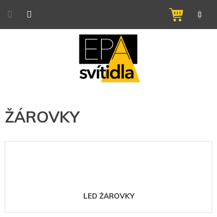
Přejít
na
NÁKUPNÍ
obsah
KOŠÍK
ŽÁROVKY
LED ŽÁROVKY