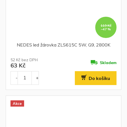
119 Kč
–47 %
NEDES led žárovka ZLS615C 5W, G9, 2800K
52 Kč bez DPH
Skladem
63 Kč
Do košíku
Akce