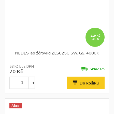
119 Kč
–41 %
NEDES led žárovka ZLS625C 5W, G9, 4000K
58 Kč bez DPH
Skladem
70 Kč
Do košíku
Akce