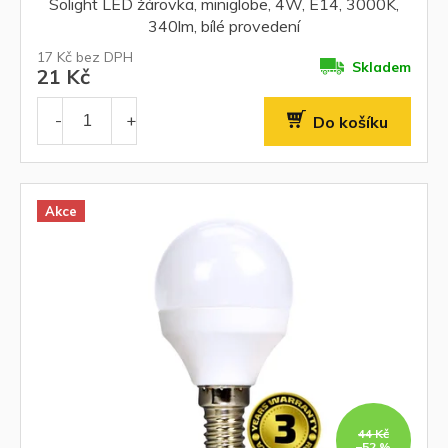
Solight LED žárovka, miniglobe, 4W, E14, 3000K,
340lm, bílé provedení
17 Kč bez DPH
Skladem
21 Kč
Do košíku
Akce
44 Kč
–52 %