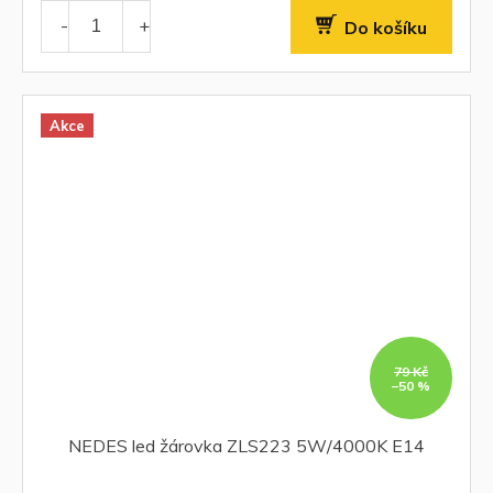
Do košíku
Akce
79 Kč
–50 %
NEDES led žárovka ZLS223 5W/4000K E14