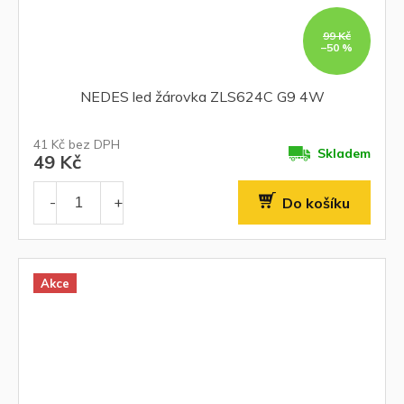
99 Kč
–50 %
NEDES led žárovka ZLS624C G9 4W
41 Kč bez DPH
Skladem
49 Kč
Do košíku
Akce