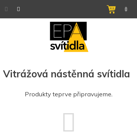
Přejít
na
NÁKUPNÍ
obsah
KOŠÍK
Vitrážová nástěnná svítidla
Produkty teprve připravujeme.