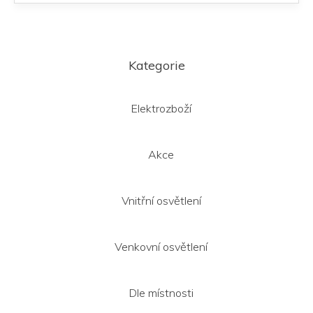
Z
á
Kategorie
p
a
t
Elektrozboží
í
Akce
Vnitřní osvětlení
Venkovní osvětlení
Dle místnosti