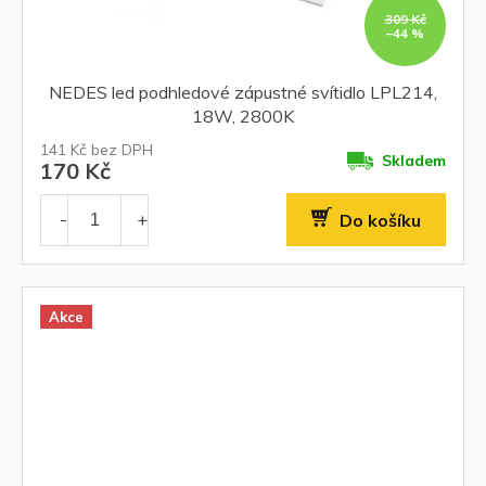
309 Kč
–44 %
NEDES led podhledové zápustné svítidlo LPL214,
18W, 2800K
141 Kč bez DPH
Skladem
170 Kč
Do košíku
Akce