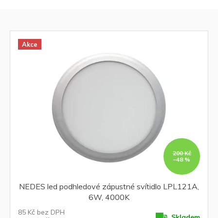
r
V
o
ý
d
p
u
i
Akce
k
s
t
p
ů
r
o
d
u
k
t
ů
200 Kč
–48 %
NEDES led podhledové zápustné svítidlo LPL121A,
6W, 4000K
85 Kč bez DPH
Skladem