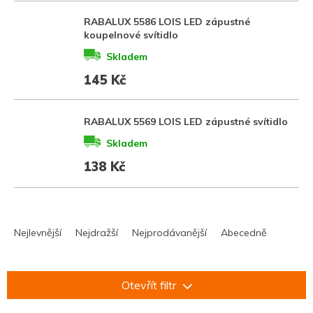
RABALUX 5586 LOIS LED zápustné
koupelnové svítidlo
Skladem
145 Kč
RABALUX 5569 LOIS LED zápustné svítidlo
Skladem
138 Kč
Ř
a
Nejlevnější
Nejdražší
Nejprodávanější
Abecedně
z
e
n
Otevřít filtr
í
p