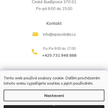
České Budějovice 370 01
Po-pá 9:00 do 15:00
Kontakt
info
@
epasvitidla.cz
+420 731 948 888
outletsvítidel.cz
Montáž svítidel ELFAR s.r.o.
Tento web používá soubory cookie. Dalším procházením
tohoto webu vyjadřujete souhlas s jejich používáním.
Nastavení
Copyright 2026
EPA svítidla s.r.o.
. Všechna práva
vyhrazena.
Upravit nastavení cookies