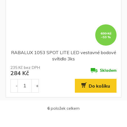
699 Kč
–59 %
RABALUX 1053 SPOT LITE LED vestavné bodové
svítidlo 3ks
235 Kč bez DPH
Skladem
284 Kč
Do košíku
6
položek celkem
O
v
l
á