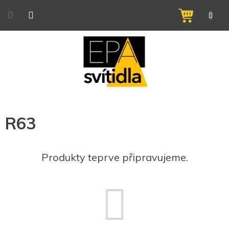
Přejít
na
NÁKUPNÍ
obsah
KOŠÍK
R63
Produkty teprve připravujeme.