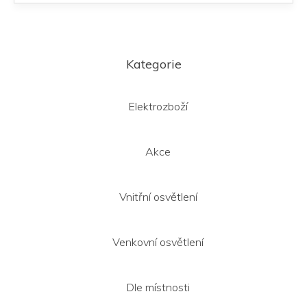
Z
á
Kategorie
p
a
t
Elektrozboží
í
Akce
Vnitřní osvětlení
Venkovní osvětlení
Dle místnosti