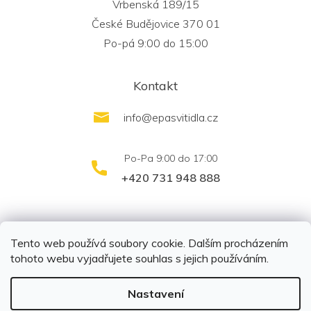
Vrbenská 189/15
České Budějovice 370 01
Po-pá 9:00 do 15:00
Kontakt
info
@
epasvitidla.cz
+420 731 948 888
outletsvítidel.cz
Montáž svítidel ELFAR s.r.o.
Tento web používá soubory cookie. Dalším procházením
tohoto webu vyjadřujete souhlas s jejich používáním.
Nastavení
Copyright 2026
EPA svítidla s.r.o.
. Všechna práva