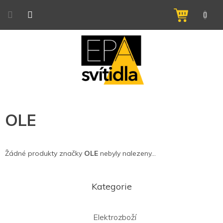
Přejít
na
NÁKUPNÍ
obsah
KOŠÍK
OLE
Žádné produkty značky
OLE
nebyly nalezeny...
Z
á
Kategorie
p
a
t
Elektrozboží