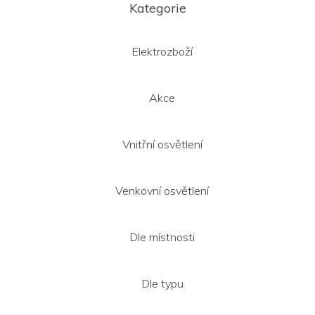
á
á
Kategorie
d
p
a
a
c
t
Elektrozboží
í
í
p
r
v
Akce
k
y
v
Vnitřní osvětlení
ý
p
i
s
Venkovní osvětlení
u
Dle místnosti
Dle typu