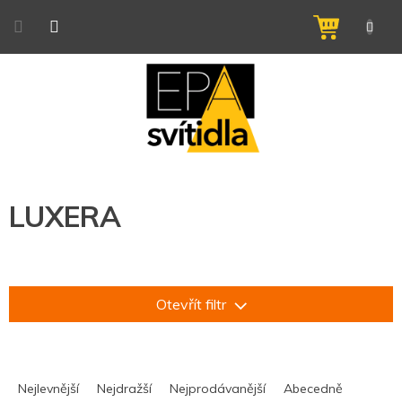
Přejít
na
NÁKUPNÍ
obsah
KOŠÍK
LUXERA
Otevřít filtr
Ř
a
Nejlevnější
Nejdražší
Nejprodávanější
Abecedně