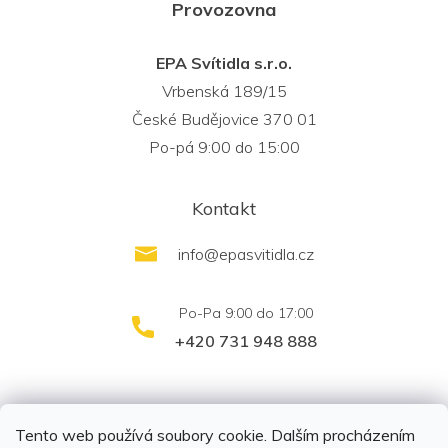
Provozovna
EPA Svítidla s.r.o.
Vrbenská 189/15
České Budějovice 370 01
Po-pá 9:00 do 15:00
Kontakt
info
@
epasvitidla.cz
+420 731 948 888
outletsvítidel.cz
Montáž svítidel ELFAR s.r.o.
Tento web používá soubory cookie. Dalším procházením