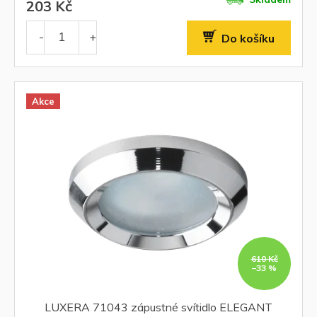
203 Kč
Do košíku
Akce
610 Kč
–33 %
LUXERA 71043 zápustné svítidlo ELEGANT