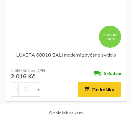
3 300 Kč
–38 %
LUXERA 68010 BALI moderní závěsné svítidlo
1 666 Kč bez DPH
Skladem
2 016 Kč
Do košíku
6
položek celkem
O
v
l
Z