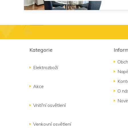
Z
á
Kategorie
Infor
p
a
Obch
t
Elektrozboží
Napi
í
Kont
Akce
O ná
Novi
Vnitřní osvětlení
Venkovní osvětlení