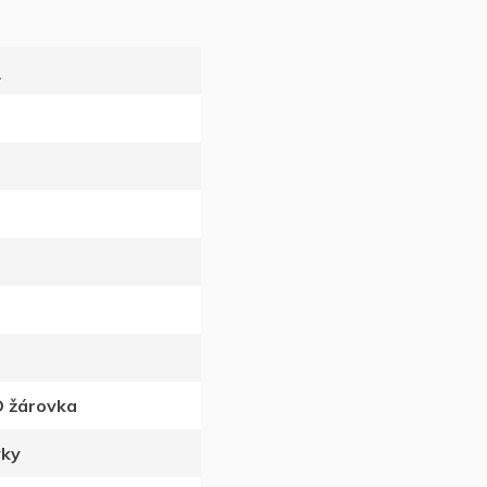
a
D žárovka
vky