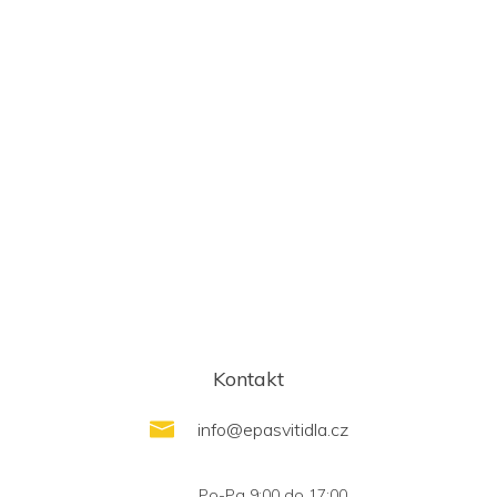
Kontakt
info
@
epasvitidla.cz