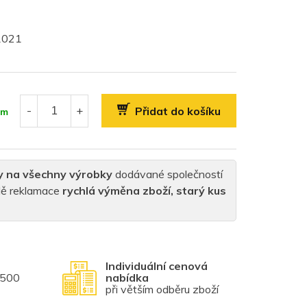
61021
Přidat do košíku
em
y na všechny výrobky
dodávané společností
padě reklamace
rychlá výměna zboží, starý kus
Individuální cenová
1500
nabídka
při větším odběru zboží