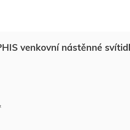
S venkovní nástěnné svítidl
t