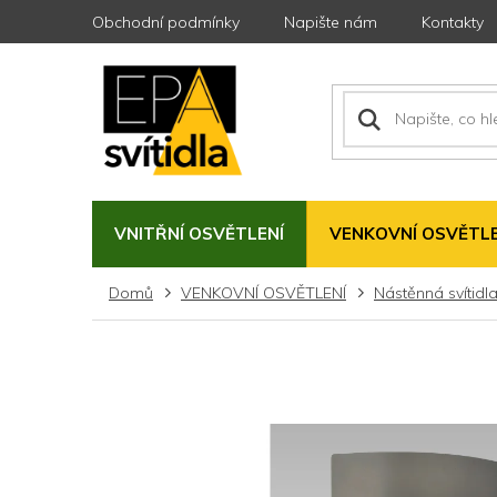
Přejít
Obchodní podmínky
Napište nám
Kontakty
na
obsah
VNITŘNÍ OSVĚTLENÍ
VENKOVNÍ OSVĚTLE
Domů
VENKOVNÍ OSVĚTLENÍ
Nástěnná svítidl