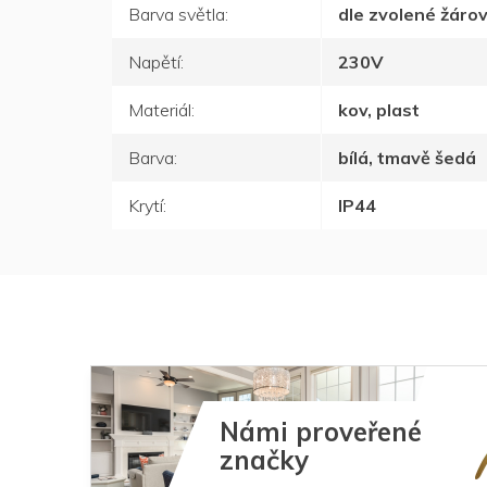
Barva světla
:
dle zvolené žáro
Napětí
:
230V
Materiál
:
kov, plast
Barva
:
bílá, tmavě šedá
Krytí
:
IP44
Námi proveřené
značky