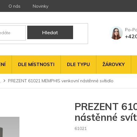
O nás
Novinky
Hledat
+42
NÍ
DLE MÍSTNOSTI
DLE TYPU
ŽÁROVKY
a
PREZENT 61021 MEMPHIS venkovní nástěnné svítidlo
PREZENT 610
nástěnné svít
61021