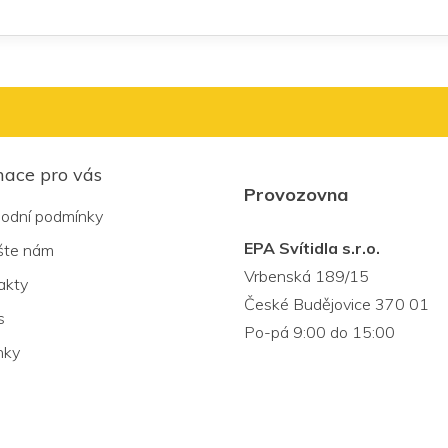
mace pro vás
Provozovna
odní podmínky
EPA Svítidla s.r.o.
šte nám
Vrbenská 189/15
akty
České Budějovice 370 01
s
Po-pá 9:00 do 15:00
nky