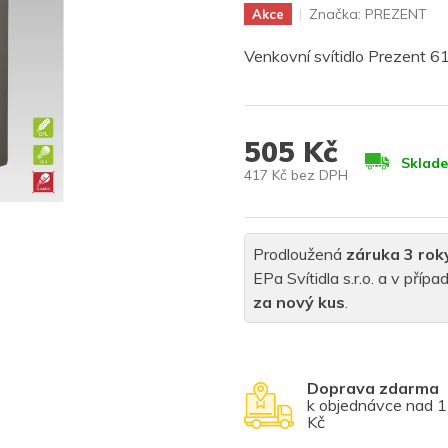
Značka:
PREZENT
Akce
Venkovní svítidlo Prezent 
505 Kč
Sklad
417 Kč bez DPH
Měrná
cena:
Prodloužená
záruka 3 rok
EPa Svítidla s.r.o. a v pří
za nový kus
.
Doprava zdarma
k objednávce nad 
Kč