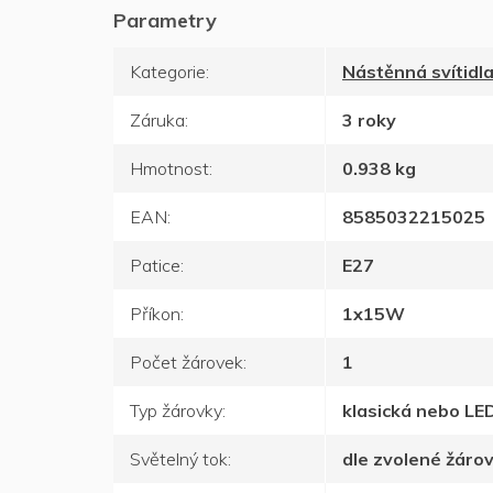
Kategorie
:
Nástěnná svítidl
Záruka
:
3 roky
Hmotnost
:
0.938 kg
EAN
:
8585032215025
Patice
:
E27
Příkon
:
1x15W
Počet žárovek
:
1
Typ žárovky
:
klasická nebo LE
Světelný tok
:
dle zvolené žáro