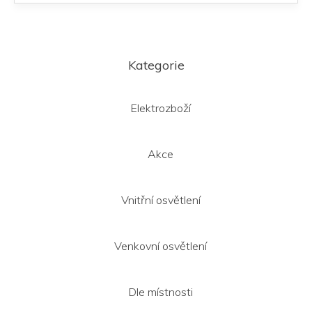
Z
á
Kategorie
p
a
t
Elektrozboží
í
Akce
Vnitřní osvětlení
Venkovní osvětlení
Dle místnosti