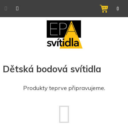
Přejít
na
NÁKUPNÍ
obsah
KOŠÍK
Dětská bodová svítidla
Produkty teprve připravujeme.