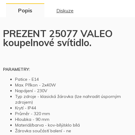
Popis
Diskuze
PREZENT 25077 VALEO
koupelnové svítidlo.
PARAMETRY:
Patice -
E14
Max. Příkon -
2
x40W
Napájení -
230V
Typ zdroje -
klasická žárovka (lze nahradit úsporným
zdrojem)
Krytí -
IP44
Průměr - 320 mm
Hloubka -
90
mm
Materiál/barva -
kov-bílý
/sklo bílá
Žárovka součástí balení -
ne