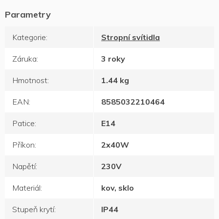
Kategorie
:
Stropní svítidla
Záruka
:
3 roky
Hmotnost
:
1.44 kg
EAN
:
8585032210464
Patice
:
E14
Příkon
:
2x40W
Napětí
:
230V
Materiál
:
kov, sklo
Stupeň krytí
:
IP44