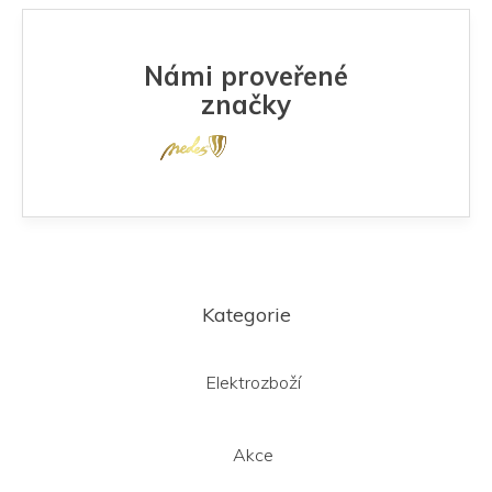
Námi proveřené
značky
Z
á
Kategorie
p
a
t
Elektrozboží
í
Akce