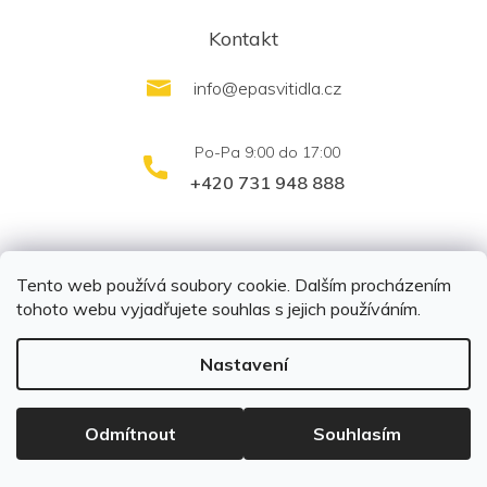
Kontakt
info
@
epasvitidla.cz
+420 731 948 888
outletsvítidel.cz
Montáž svítidel ELFAR s.r.o.
Tento web používá soubory cookie. Dalším procházením
tohoto webu vyjadřujete souhlas s jejich používáním.
Nastavení
Copyright 2026
EPA svítidla s.r.o.
. Všechna práva
vyhrazena.
Upravit nastavení cookies
Odmítnout
Souhlasím
Vytvořil Shoptet
|
Připravil Shoptetnamiru.cz