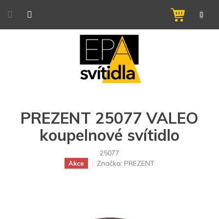
Přejít
na
NÁKUPNÍ
obsah
KOŠÍK
PREZENT 25077 VALEO
koupelnové svítidlo
25077
Značka:
PREZENT
Akce