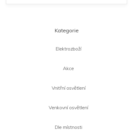
Z
á
Kategorie
p
a
t
Elektrozboží
í
Akce
Vnitřní osvětlení
Venkovní osvětlení
Dle místnosti