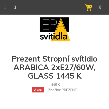
Přejít
na
NÁKUPNÍ
obsah
KOŠÍK
Prezent Stropní svítidlo
ARABICA 2xE27/60W,
GLASS 1445 K
1445 K
Značka:
PREZENT
Akce