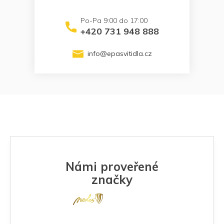
+420 731 948 888
info
@
epasvitidla.cz
Námi proveřené
značky