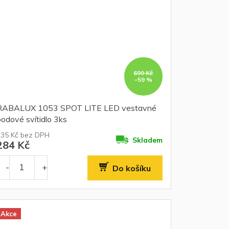
699 Kč
–59 %
RABALUX 1053 SPOT LITE LED vestavné
odové svítidlo 3ks
235 Kč bez DPH
Skladem
284 Kč
Do košíku
Akce