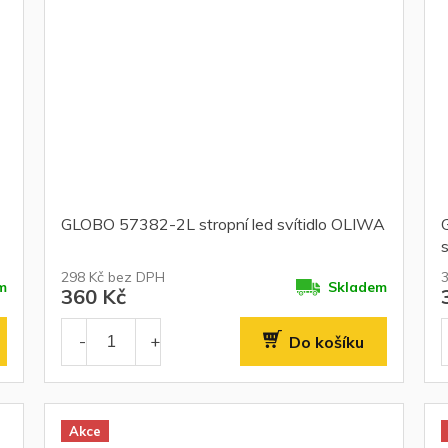
GLOBO 57382-2L stropní led svítidlo OLIWA
s
298 Kč bez DPH
m
Skladem
360 Kč
Do košíku
Akce