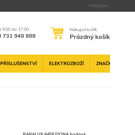
Přihlášení
0 731 948 888
Prázdný košík
NÁKUPNÍ
KOŠÍK
PŘÍSLUŠENSTVÍ
ELEKTROZBOŽÍ
ZNAČKY
RABALUX 6458 FIONA bodové