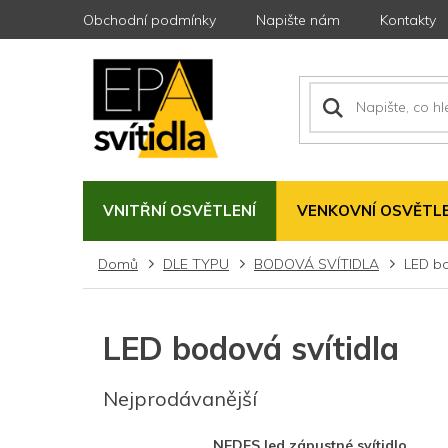
Přejít
Obchodní podmínky
Napište nám
Kontakty
na
obsah
VNITŘNÍ OSVĚTLENÍ
VENKOVNÍ OSVĚTLE
Domů
DLE TYPU
BODOVÁ SVÍTIDLA
LED bo
LED bodová svítidla
Nejprodávanější
NEDES led zápustné svítidlo