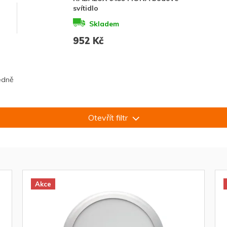
svítidlo
Skladem
952 Kč
edně
Otevřít filtr
Akce