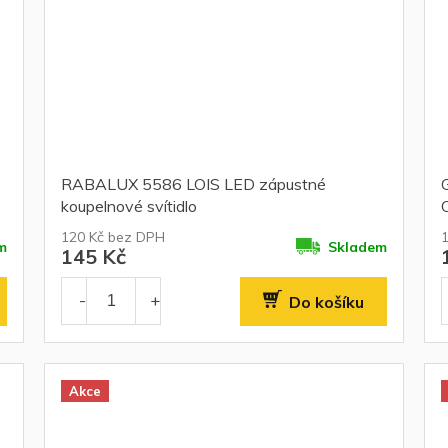
o
RABALUX 5586 LOIS LED zápustné
koupelnové svítidlo
120 Kč bez DPH
m
Skladem
145 Kč
Do košíku
Akce