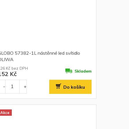
GLOBO 57382-1L nástěnné led svítidlo
OLIWA
126 Kč bez DPH
Skladem
152 Kč
Do košíku
Akce