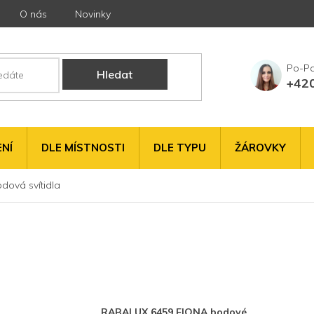
O nás
Novinky
Hledat
+42
NÍ
DLE MÍSTNOSTI
DLE TYPU
ŽÁROVKY
dová svítidla
RABALUX 6459 FIONA bodové