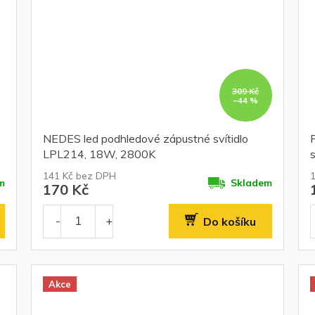
309 Kč
–44 %
NEDES led podhledové zápustné svítidlo
LPL214, 18W, 2800K
s
141 Kč bez DPH
m
Skladem
170 Kč
Do košíku
Akce