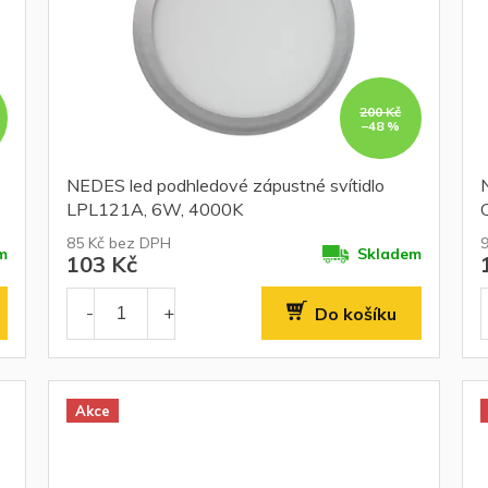
200 Kč
–48 %
NEDES led podhledové zápustné svítidlo
LPL121A, 6W, 4000K
85 Kč bez DPH
m
Skladem
103 Kč
Do košíku
Akce