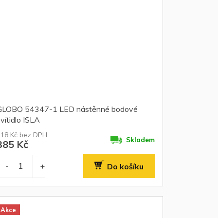
GLOBO 54347-1 LED nástěnné bodové
vítidlo ISLA
318 Kč bez DPH
Skladem
385 Kč
Do košíku
Akce