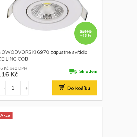
218 Kč
–46 %
NOWODVORSKI 6970 zápustné svítidlo
CEILING COB
96 Kč bez DPH
Skladem
116 Kč
Do košíku
Akce