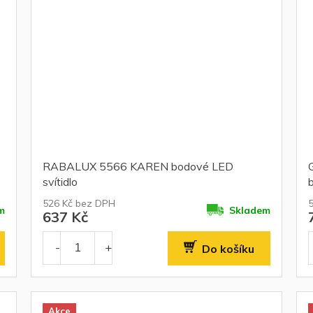
RABALUX 5566 KAREN bodové LED
svítidlo
526 Kč bez DPH
m
Skladem
637 Kč
Do košíku
Akce