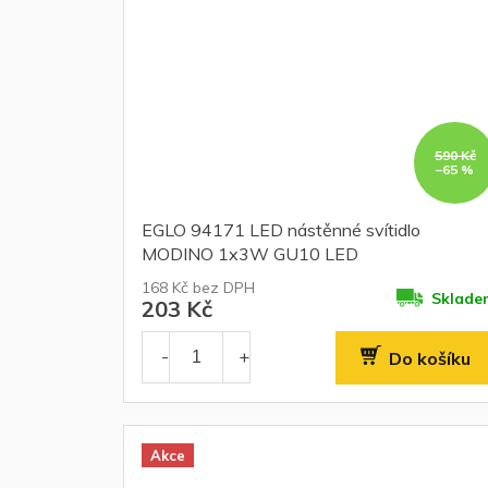
590 Kč
–65 %
EGLO 94171 LED nástěnné svítidlo
MODINO 1x3W GU10 LED
168 Kč bez DPH
Sklade
203 Kč
Do košíku
Akce