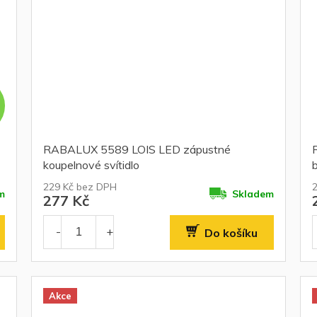
RABALUX 5589 LOIS LED zápustné
koupelnové svítidlo
b
229 Kč bez DPH
m
Skladem
277 Kč
Do košíku
Akce