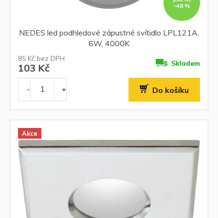
–48 %
NEDES led podhledové zápustné svítidlo LPL121A,
6W, 4000K
85 Kč bez DPH
Skladem
103 Kč
Do košíku
Akce