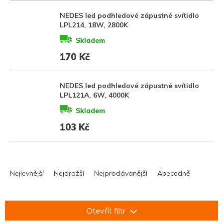
NEDES led podhledové zápustné svítidlo
LPL214, 18W, 2800K
Skladem
170 Kč
NEDES led podhledové zápustné svítidlo
LPL121A, 6W, 4000K
Skladem
103 Kč
Ř
a
Nejlevnější
Nejdražší
Nejprodávanější
Abecedně
z
e
n
Otevřít filtr
í