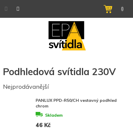
Přejít
na
NÁKUPNÍ
obsah
KOŠÍK
Podhledová svítidla 230V
Nejprodávanější
PANLUX PPD-R50/CH vestavný podhled
chrom
Skladem
46 Kč