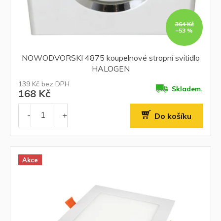
364 Kč
–53 %
NOWODVORSKI 4875 koupelnové stropní svítidlo
HALOGEN
139 Kč bez DPH
Skladem.
168 Kč
Do košíku
Akce