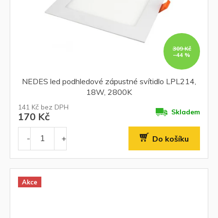
309 Kč
–44 %
NEDES led podhledové zápustné svítidlo LPL214,
18W, 2800K
141 Kč bez DPH
Skladem
170 Kč
Do košíku
Akce