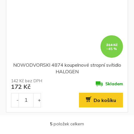
314 Kč
–45 %
NOWODVORSKI 4874 koupelnové stropní svítidlo
HALOGEN
142 Kč bez DPH
Skladem
172 Kč
Do košíku
5
položek celkem
O
v