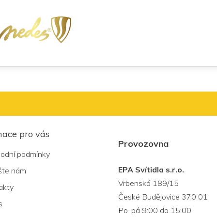
mace pro vás
Provozovna
odní podmínky
EPA Svítidla s.r.o.
šte nám
Vrbenská 189/15
akty
České Budějovice 370 01
s
Po-pá 9:00 do 15:00