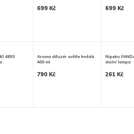
699 Kč
699 Kč
I 4893
Aroma difuzér světle hnědá
Nipeko FANDA
lo
400 ml
stolní lampa
790 Kč
261 Kč