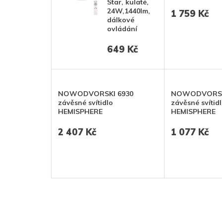
Star, kulaté,
24W,1440lm,
1 759 Kč
dálkové
ovládání
649 Kč
NOWODVORSKI 6930
NOWODVORSK
závěsné svítidlo
závěsné svítid
HEMISPHERE
HEMISPHERE
2 407 Kč
1 077 Kč