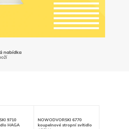
vá nabídka
boží
I 9710
NOWODVORSKI 6770
tidlo HAGA
koupelnové stropní svítidlo