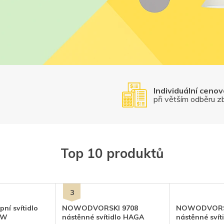
Individuální ceno
při větším odběru z
Top 10 produktů
ní svítidlo
NOWODVORSKI 9708
NOWODVORSK
0W
nástěnné svítidlo HAGA
nástěnné sví