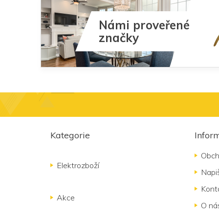
Námi proveřené
značky
Z
á
Kategorie
Infor
p
a
Obch
t
Elektrozboží
Napi
í
Kont
Akce
O ná