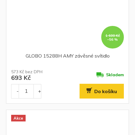
1 600 Kč
–56 %
GLOBO 15288H AMY závěsné svítidlo
573 Kč bez DPH
Skladem
693 Kč
Do košíku
Akce