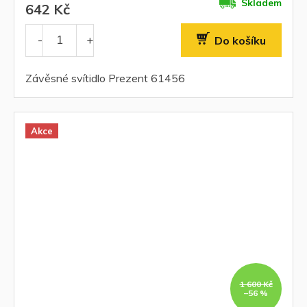
Skladem
642 Kč
Do košíku
Závěsné svítidlo Prezent 61456
Akce
1 600 Kč
–56 %