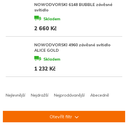
NOWODVORSKI 6148 BUBBLE závěsné
svítidlo
Skladem
2 660 Kč
NOWODVORSKI 4960 závěsné svítidlo
ALICE GOLD
Skladem
1 232 Kč
Ř
a
Nejlevnější
Nejdražší
Nejprodávanější
Abecedně
z
e
n
Otevřít filtr
í
p