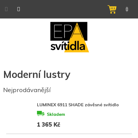
Přejít
na
NÁKUPNÍ
obsah
KOŠÍK
Moderní lustry
Nejprodávanější
LUMINEX 6911 SHADE závěsné svítidlo
Skladem
1 365 Kč