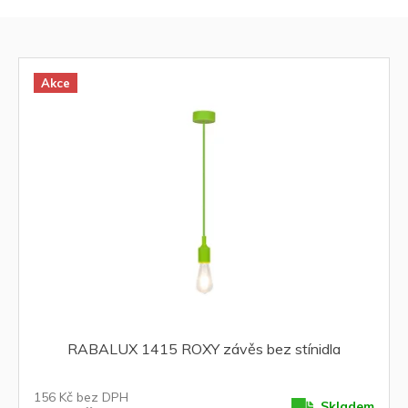
r
V
o
ý
d
p
u
i
Akce
k
s
t
p
ů
r
o
d
u
k
t
ů
RABALUX 1415 ROXY závěs bez stínidla
156 Kč bez DPH
Skladem