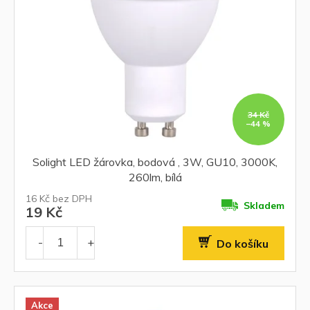
r
o
d
u
k
t
ů
34 Kč
–44 %
Solight LED žárovka, bodová , 3W, GU10, 3000K,
260lm, bílá
16 Kč bez DPH
Skladem
19 Kč
Do košíku
Akce