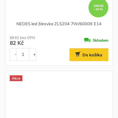
159 Kč
–48 %
NEDES led žárovka ZLS204 7W/6000K E14
68 Kč bez DPH
Skladem
82 Kč
Do košíku
Akce