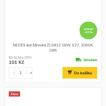
179 Kč
–43 %
NEDES led žárovka ZLS912 18W, E27, 3000K,
G95
83 Kč bez DPH
Skladem
101 Kč
Do košíku
Akce