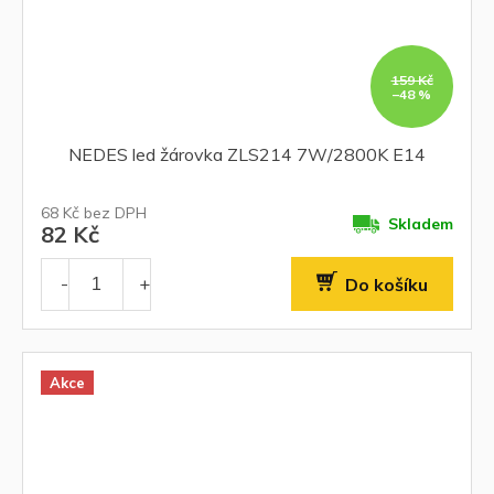
159 Kč
–48 %
NEDES led žárovka ZLS214 7W/2800K E14
68 Kč bez DPH
Skladem
82 Kč
Do košíku
Akce