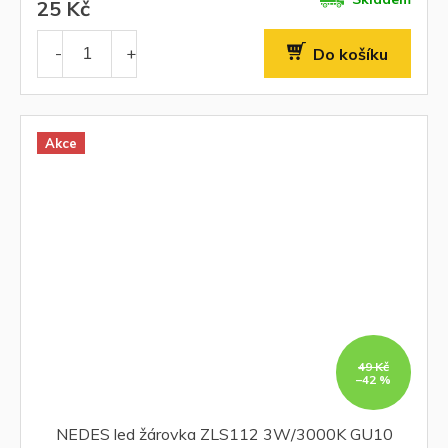
25 Kč
Do košíku
Akce
49 Kč
–42 %
NEDES led žárovka ZLS112 3W/3000K GU10