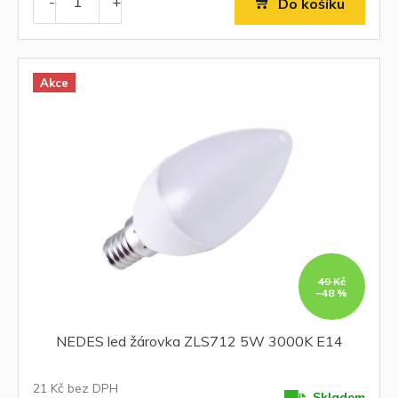
Do košíku
Akce
49 Kč
–48 %
NEDES led žárovka ZLS712 5W 3000K E14
21 Kč bez DPH
Skladem