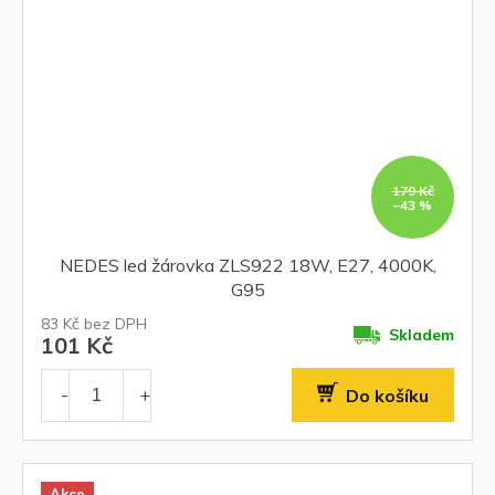
179 Kč
–43 %
NEDES led žárovka ZLS922 18W, E27, 4000K,
G95
83 Kč bez DPH
Skladem
101 Kč
Do košíku
Akce