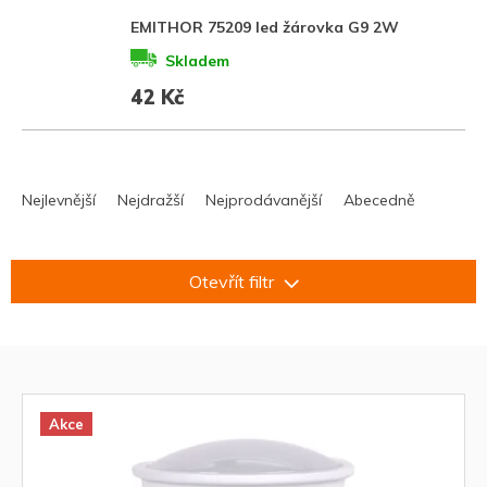
EMITHOR 75209 led žárovka G9 2W
Skladem
42 Kč
Ř
a
Nejlevnější
Nejdražší
Nejprodávanější
Abecedně
z
e
n
Otevřít filtr
í
p
r
V
o
ý
d
p
u
i
Akce
k
s
t
p
ů