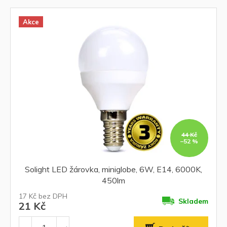
Akce
44 Kč
–52 %
Solight LED žárovka, miniglobe, 6W, E14, 6000K,
450lm
17 Kč bez DPH
Skladem
21 Kč