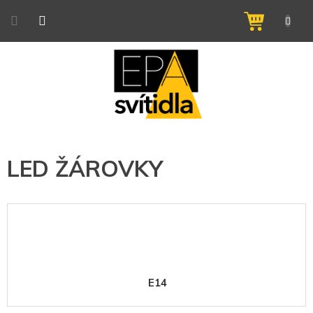
Přejít
na
NÁKUPNÍ
obsah
KOŠÍK
LED ŽÁROVKY
E14