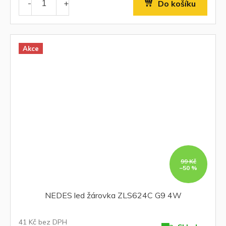
Do košíku
Akce
99 Kč
–50 %
NEDES led žárovka ZLS624C G9 4W
41 Kč bez DPH