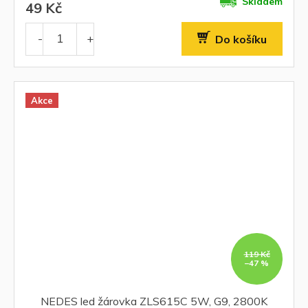
Skladem
49 Kč
Do košíku
Akce
119 Kč
–47 %
NEDES led žárovka ZLS615C 5W, G9, 2800K