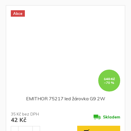
Akce
140 Kč
–70 %
EMITHOR 75217 led žárovka G9 2W
35 Kč bez DPH
Skladem
42 Kč