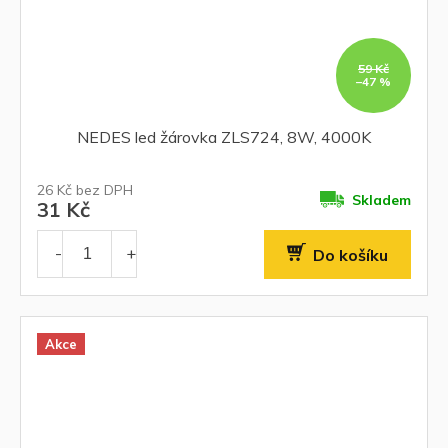
59 Kč
–47 %
NEDES led žárovka ZLS724, 8W, 4000K
26 Kč bez DPH
Skladem
31 Kč
Do košíku
Akce