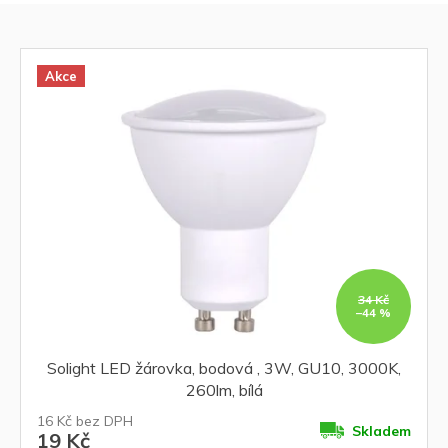
V
o
ý
d
p
u
i
Akce
k
s
t
p
ů
r
o
d
u
k
t
ů
34 Kč
–44 %
Solight LED žárovka, bodová , 3W, GU10, 3000K,
260lm, bílá
16 Kč bez DPH
Skladem
19 Kč