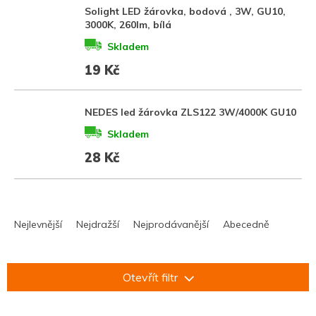
Solight LED žárovka, bodová , 3W, GU10,
3000K, 260lm, bílá
Skladem
19 Kč
NEDES led žárovka ZLS122 3W/4000K GU10
Skladem
28 Kč
Ř
a
Nejlevnější
Nejdražší
Nejprodávanější
Abecedně
z
e
n
Otevřít filtr
í
p
r