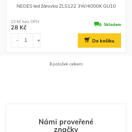
NEDES led žárovka ZLS122 3W/4000K GU10
23 Kč bez DPH
Skladem
28 Kč
Do košíku
3
položek celkem
O
v
l
á
d
a
c
í
p
r
Námi proveřené
v
k
značky