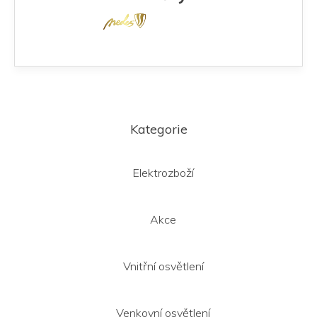
y
v
ý
p
i
s
u
Z
á
Kategorie
p
a
t
Elektrozboží
í
Akce
Vnitřní osvětlení
Venkovní osvětlení