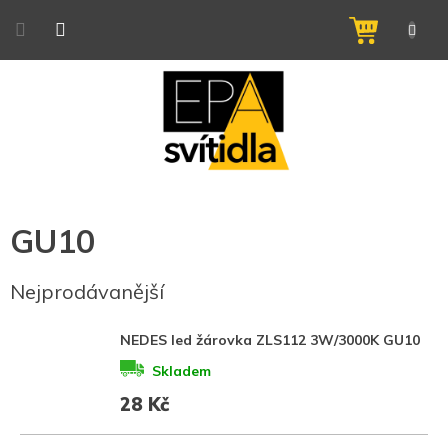
Přejít
na
NÁKUPNÍ
obsah
KOŠÍK
GU10
Nejprodávanější
NEDES led žárovka ZLS112 3W/3000K GU10
Skladem
28 Kč