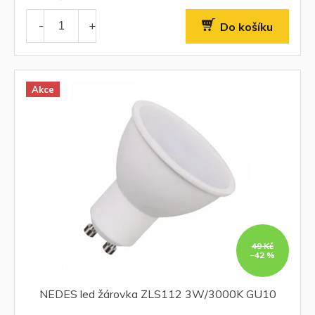
Do košíku
Akce
49 Kč
–42 %
NEDES led žárovka ZLS112 3W/3000K GU10