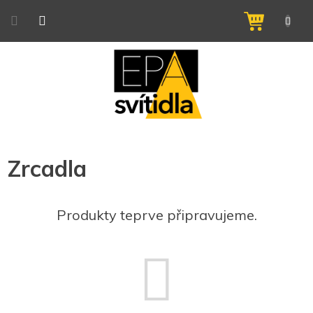
Přejít
na
NÁKUPNÍ
obsah
KOŠÍK
Zrcadla
Produkty teprve připravujeme.