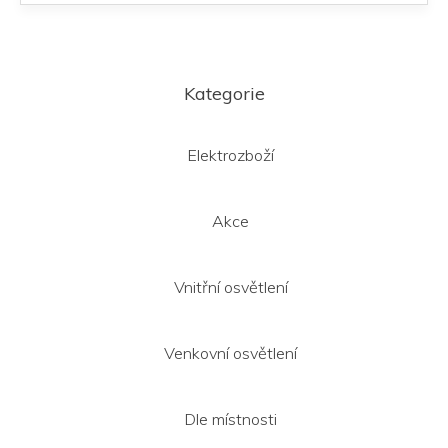
Z
á
Kategorie
p
a
t
Elektrozboží
í
Akce
Vnitřní osvětlení
Venkovní osvětlení
Dle místnosti