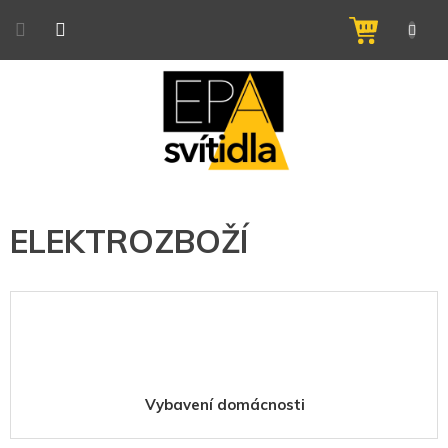
Přejít
na
NÁKUPNÍ
obsah
KOŠÍK
ELEKTROZBOŽÍ
Vybavení domácnosti