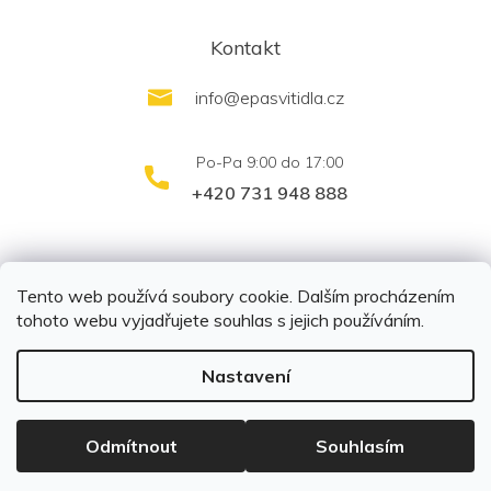
Kontakt
info
@
epasvitidla.cz
+420 731 948 888
outletsvítidel.cz
Montáž svítidel ELFAR s.r.o.
Tento web používá soubory cookie. Dalším procházením
tohoto webu vyjadřujete souhlas s jejich používáním.
Nastavení
Copyright 2026
EPA svítidla s.r.o.
. Všechna práva
vyhrazena.
Upravit nastavení cookies
Odmítnout
Souhlasím
Vytvořil Shoptet
|
Připravil Shoptetnamiru.cz