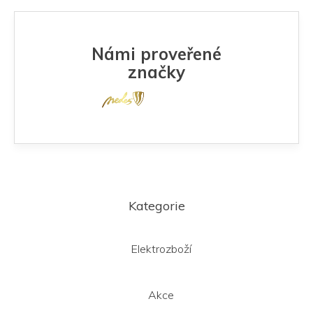
Námi proveřené
značky
Z
á
Kategorie
p
a
t
Elektrozboží
í
Akce