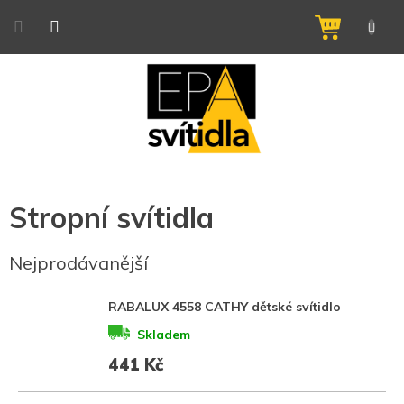
Přejít
na
NÁKUPNÍ
obsah
KOŠÍK
Stropní svítidla
Nejprodávanější
RABALUX 4558 CATHY dětské svítidlo
Skladem
441 Kč