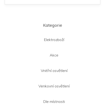
i
s
u
Z
á
Kategorie
p
a
t
Elektrozboží
í
Akce
Vnitřní osvětlení
Venkovní osvětlení
Dle místnosti