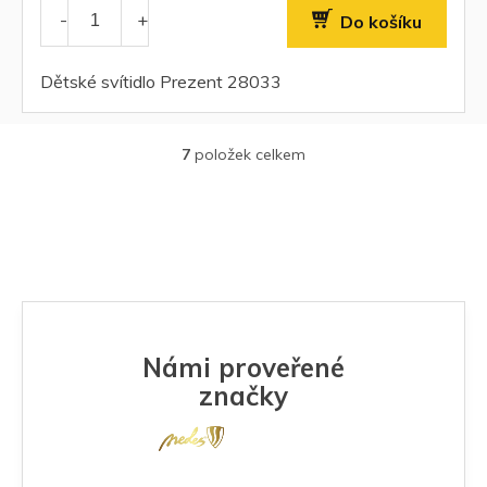
Do košíku
Dětské svítidlo Prezent 28033
7
položek celkem
O
v
l
á
d
a
c
í
p
r
Námi proveřené
v
k
značky
y
v
ý
p