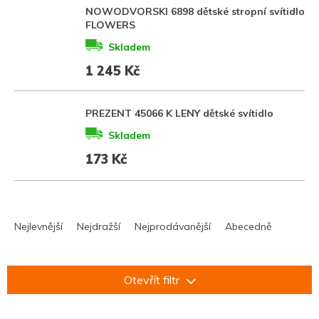
NOWODVORSKI 6898 dětské stropní svítidlo
FLOWERS
Skladem
1 245 Kč
PREZENT 45066 K LENY dětské svítidlo
Skladem
173 Kč
Ř
a
Nejlevnější
Nejdražší
Nejprodávanější
Abecedně
z
e
n
Otevřít filtr
í
p
r