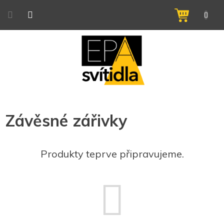
Přejít
na
NÁKUPNÍ
obsah
KOŠÍK
Závěsné zářivky
Produkty teprve připravujeme.