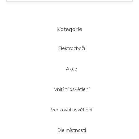
Z
á
Kategorie
p
a
t
Elektrozboží
í
Akce
Vnitřní osvětlení
Venkovní osvětlení
Dle místnosti