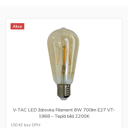
z
e
V
n
ý
í
p
p
i
Akce
r
s
o
p
d
r
u
o
k
d
t
u
ů
k
t
ů
V-TAC LED žárovka Filament 8W 700lm E27 VT-
1968 – Teplá bílá 2200K
150 Kč bez DPH