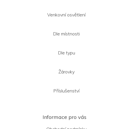
p
i
s
Venkovní osvětlení
u
Dle místnosti
Dle typu
Žárovky
Příslušenství
Informace pro vás