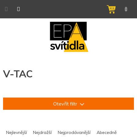
Přejít
na
NÁKUPNÍ
obsah
KOŠÍK
V-TAC
Otevřít filtr
Ř
a
Nejlevnější
Nejdražší
Nejprodávanější
Abecedně