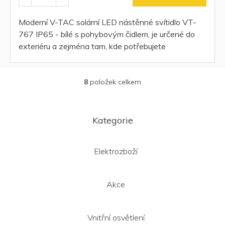
Moderní V-TAC solární LED nástěnné svítidlo VT-
767 IP65 - bílé s pohybovým čidlem, je určené do
exteriéru a zejména tam, kde potřebujete
automaticky rozsvítit při průchodu...
8
položek celkem
O
v
l
Z
á
á
Kategorie
d
p
a
a
c
t
Elektrozboží
í
í
p
r
v
Akce
k
y
v
Vnitřní osvětlení
ý