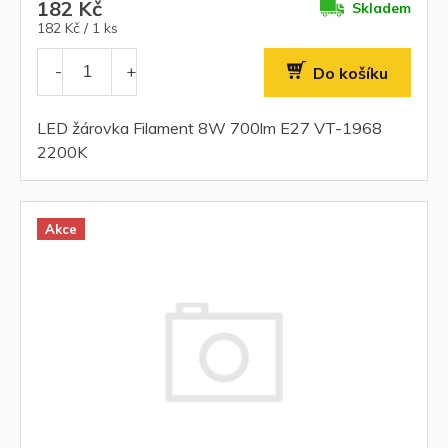
182 Kč
Skladem
Měrná
182 Kč / 1 ks
cena:
Do košíku
LED žárovka Filament 8W 700lm E27 VT-1968
2200K
Akce