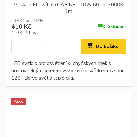
V-TAC LED svítidlo CABINET 10W 60 cm 3000K
1m
339 Kč bez DPH
410 Kč
Skladem
Měrná
410 Kč / 1 ks
cena:
Do košíku
LED svítidlo pro osvětlení kuchyňských linek s
nastavitelným směrem vyzařování světla v rozsahu
120°. Barva světla teplá bílá.
Akce