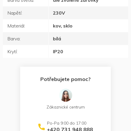
Barva světla
:
dle zvolené žárovky
Napětí
:
230V
Materiál
:
kov, sklo
Barva
:
bílá
Krytí
:
IP20
Potřebujete pomoc?
Zákaznické centrum
+420 731 948 888