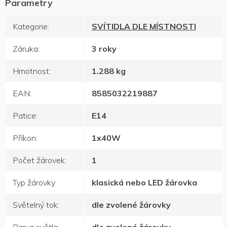
Kategorie
:
SVÍTIDLA DLE MÍSTNOSTI
Záruka
:
3 roky
Hmotnost
:
1.288 kg
EAN
:
8585032219887
Patice
:
E14
Příkon
:
1x40W
Počet žárovek
:
1
Typ žárovky
:
klasická nebo LED žárovka
Světelný tok
:
dle zvolené žárovky