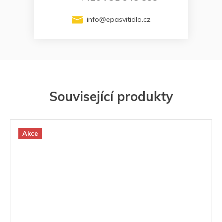
info
@
epasvitidla.cz
Související produkty
Akce