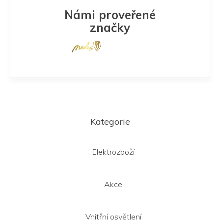
Námi proveřené
značky
Z
á
Kategorie
p
a
t
Elektrozboží
í
Akce
Vnitřní osvětlení