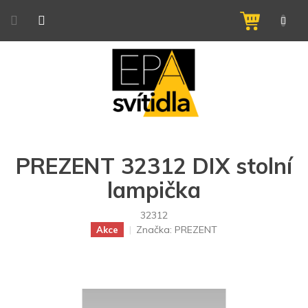
Přejít
na
NÁKUPNÍ
obsah
KOŠÍK
PREZENT 32312 DIX stolní
lampička
32312
Značka:
PREZENT
Akce