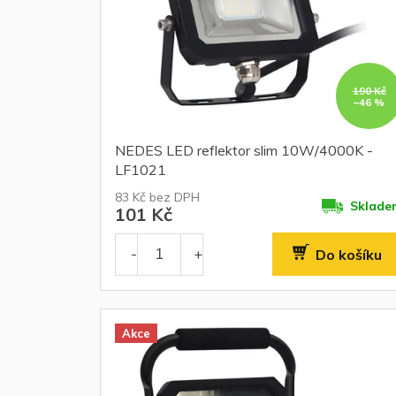
o
d
u
k
t
190 Kč
ů
–46 %
NEDES LED reflektor slim 10W/4000K -
LF1021
83 Kč bez DPH
Sklade
101 Kč
Do košíku
Akce