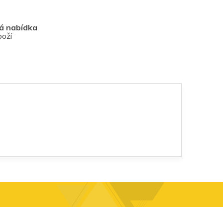
vá nabídka
boží