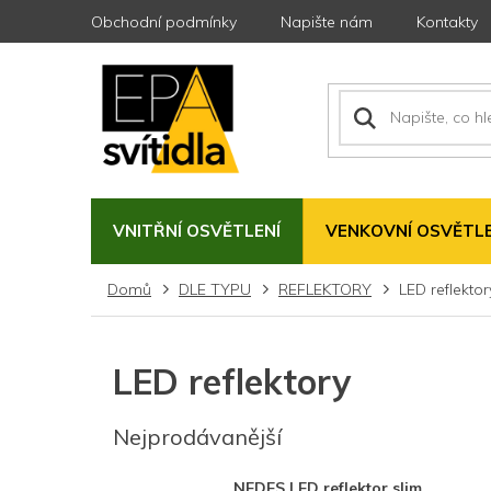
Přejít
Obchodní podmínky
Napište nám
Kontakty
na
obsah
VNITŘNÍ OSVĚTLENÍ
VENKOVNÍ OSVĚTLE
Domů
DLE TYPU
REFLEKTORY
LED reflektor
LED reflektory
Nejprodávanější
NEDES LED reflektor slim