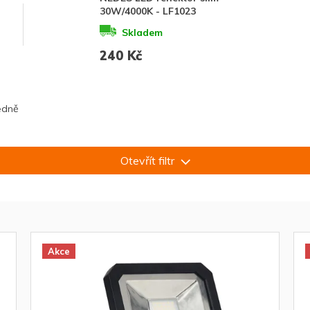
30W/4000K - LF1023
Skladem
240 Kč
edně
Otevřít filtr
Akce