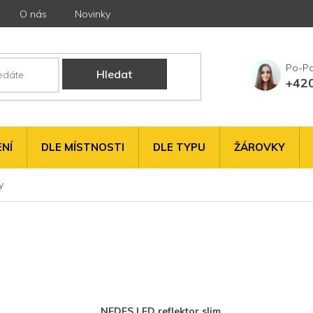
O nás
Novinky
Hledat
+42
NÍ
DLE MÍSTNOSTI
DLE TYPU
ŽÁROVKY
y
NEDES LED reflektor slim