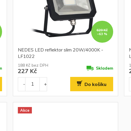
620 Kč
–63 %
NEDES LED reflektor slim 20W/4000K -
LF1022
188 Kč bez DPH
m
Skladem
227 Kč
Do košíku
Akce