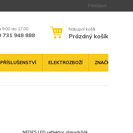
Přihlášení
0 731 948 888
Prázdný košík
NÁKUPNÍ
KOŠÍK
PŘÍSLUŠENSTVÍ
ELEKTROZBOŽÍ
ZNAČKY
NEDES LED reflektor slim+držák