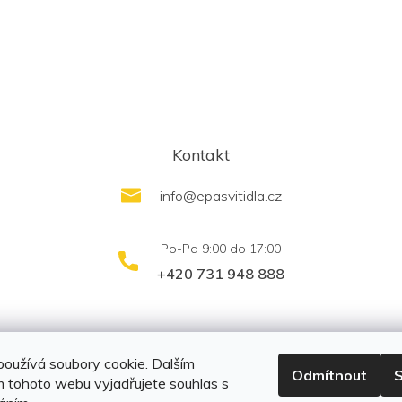
Kontakt
info
@
epasvitidla.cz
+420 731 948 888
outletsvítidel.cz
Montáž svítidel ELFAR s.r.o.
oužívá soubory cookie. Dalším
Odmítnout
S
 tohoto webu vyjadřujete souhlas s