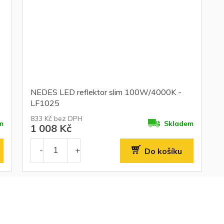
NEDES LED reflektor slim 100W/4000K -
LF1025
833 Kč bez DPH
m
Skladem
1 008 Kč
Do košíku
O
v
l
á