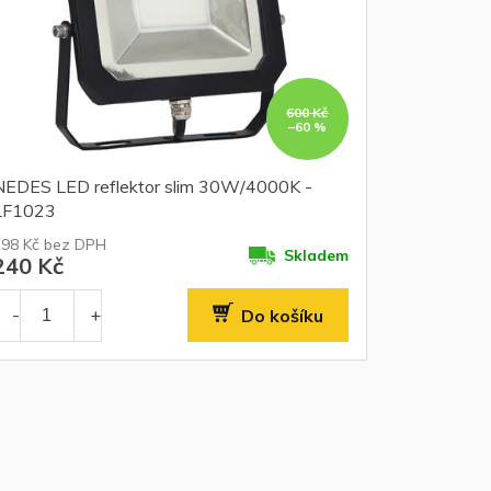
600 Kč
–60 %
NEDES LED reflektor slim 30W/4000K -
LF1023
198 Kč bez DPH
Skladem
240 Kč
Do košíku