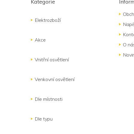
Kategorie
Infor
p
a
Obch
t
Elektrozboží
Napi
í
Kont
Akce
O ná
Novi
Vnitřní osvětlení
Venkovní osvětlení
Dle místnosti
Dle typu