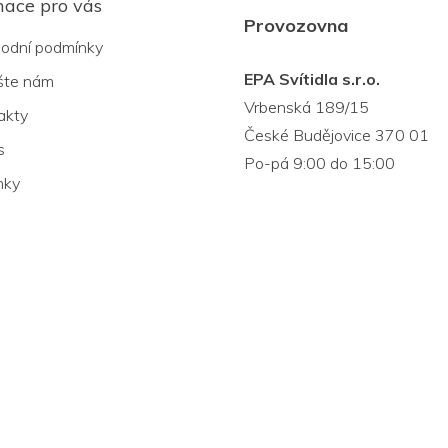
mace pro vás
Provozovna
odní podmínky
EPA Svítidla s.r.o.
šte nám
Vrbenská 189/15
akty
České Budějovice 370 01
s
Po-pá 9:00 do 15:00
nky