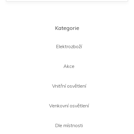
Z
á
Kategorie
p
a
t
Elektrozboží
í
Akce
Vnitřní osvětlení
Venkovní osvětlení
Dle místnosti