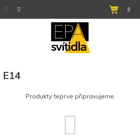
Přejít
na
NÁKUPNÍ
obsah
KOŠÍK
E14
Produkty teprve připravujeme.