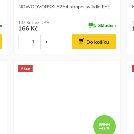
NOWODVORSKI 5254 stropní svítidlo EYE
137 Kč bez DPH
m
Skladem
166 Kč
Do košíku
Akce
379 Kč
–49 %