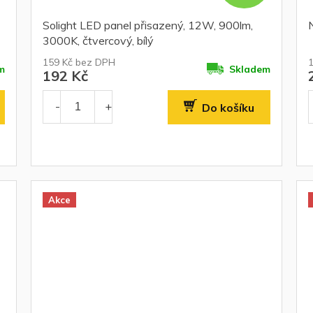
Solight LED panel přisazený, 12W, 900lm,
3000K, čtvercový, bílý
159 Kč bez DPH
m
Skladem
192 Kč
Do košíku
Akce