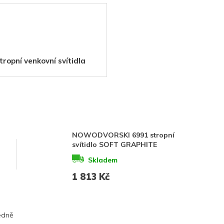
tropní venkovní svítidla
NOWODVORSKI 6991 stropní
svítidlo SOFT GRAPHITE
Skladem
1 813 Kč
edně