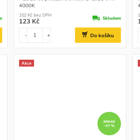
4000K
102 Kč bez DPH
m
Skladem
123 Kč
Do košíku
Akce
290 Kč
–47 %