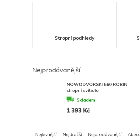
Stropní podhledy
S
Nejprodávanější
NOWODVORSKI 560 ROBIN
stropní svítidlo
Skladem
1 393 Kč
Ř
a
Nejlevnější
Nejdražší
Nejprodávanější
Abec