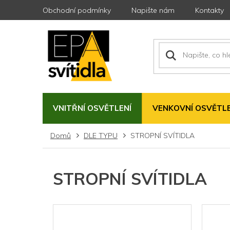
Přejít
Obchodní podmínky
Napište nám
Kontakty
na
obsah
VNITŘNÍ OSVĚTLENÍ
VENKOVNÍ OSVĚTLE
Domů
DLE TYPU
STROPNÍ SVÍTIDLA
STROPNÍ SVÍTIDLA