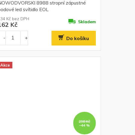
NOWODVORSKI 8988 stropní zápustné
odové led svítidlo EOL
134 Kč bez DPH
Skladem
162 Kč
Do košíku
Akce
298 Kč
–44 %