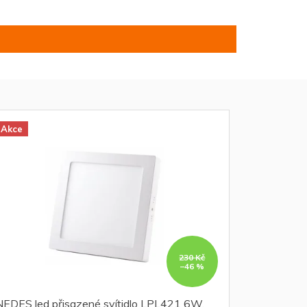
Akce
230 Kč
–46 %
NEDES led přisazené svítidlo LPL421 6W,