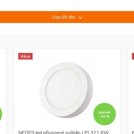
Otevřít filtr
Akce
219 Kč
–43 %
NEDES led přisazené svítidlo LPL321 6W,