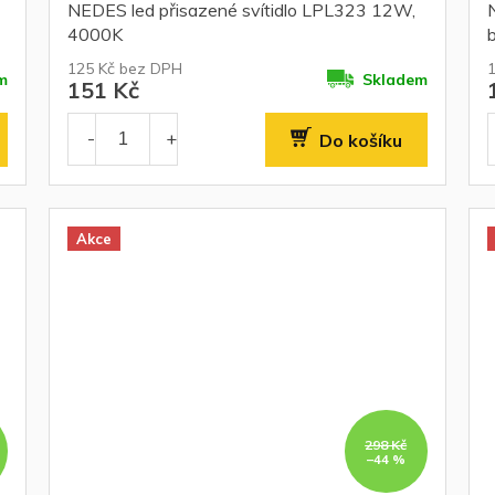
NEDES led přisazené svítidlo LPL323 12W,
4000K
b
125 Kč bez DPH
m
Skladem
151 Kč
Do košíku
Akce
298 Kč
–44 %