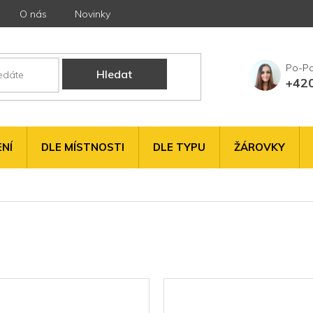
O nás
Novinky
Hledat
+42
NÍ
DLE MÍSTNOSTI
DLE TYPU
ŽÁROVKY