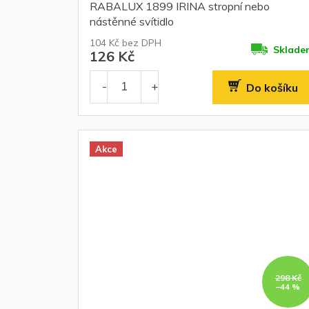
RABALUX 1899 IRINA stropní nebo
nástěnné svítidlo
104 Kč bez DPH
Sklade
126 Kč
Do košíku
Akce
298 Kč
–44 %