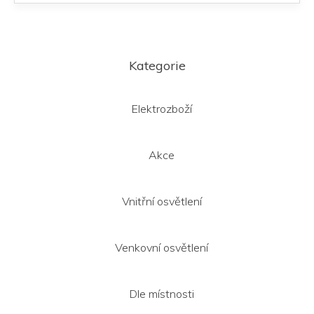
Z
á
Kategorie
p
a
t
Elektrozboží
í
Akce
Vnitřní osvětlení
Venkovní osvětlení
Dle místnosti