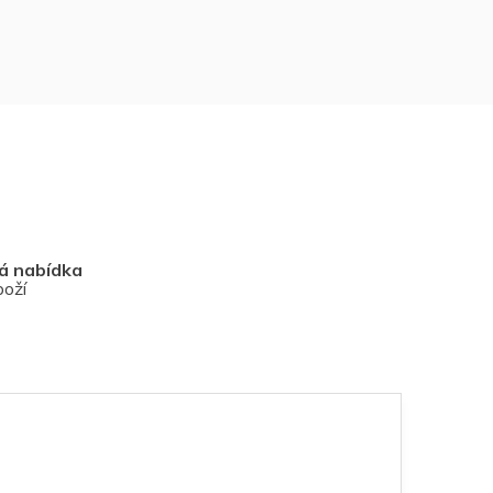
vá nabídka
boží