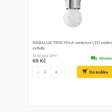
o
d
u
k
t
ů
RABALUX 7850 YOLA venkovní LED solárn
svítidlo
57 Kč bez DPH
Sklade
69 Kč
Do košíku