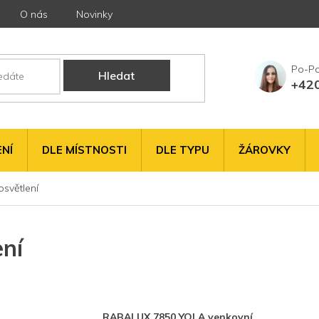
O nás
Novinky
Hledat
+42
NÍ
DLE MÍSTNOSTI
DLE TYPU
ŽÁROVKY
osvětlení
ení
RABALUX 7850 YOLA venkovní