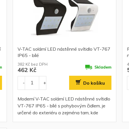
í
V-TAC solární LED nástěnné svítidlo VT-767
IP65 - bílé
n
382 Kč bez DPH
m
Skladem
462 Kč
Do košíku
Moderní V-TAC solární LED nástěnné svítidlo
VT-767 IP65 - bílé s pohybovým čidlem, je
určené do exteriéru a zejména tam, kde
potřebujete automaticky rozsvítit při
průchodu...