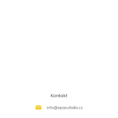
Kontakt
info
@
epasvitidla.cz