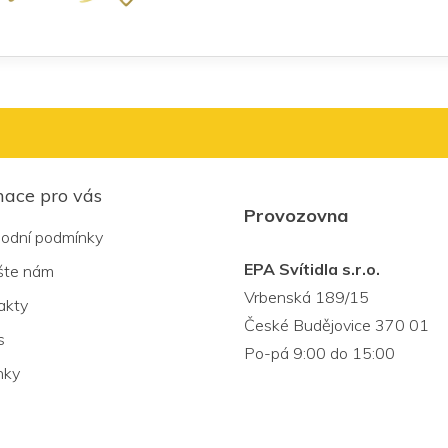
u
mace pro vás
Provozovna
odní podmínky
EPA Svítidla s.r.o.
šte nám
Vrbenská 189/15
akty
České Budějovice 370 01
s
Po-pá 9:00 do 15:00
nky