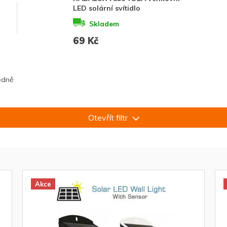
LED solární svítidlo
Skladem
69 Kč
edně
Otevřít filtr
Akce