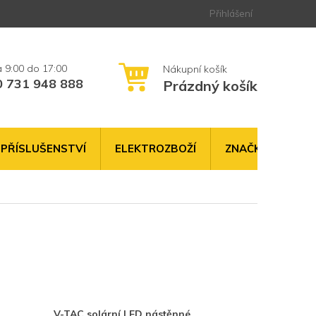
Přihlášení
0 731 948 888
Prázdný košík
NÁKUPNÍ
KOŠÍK
PŘÍSLUŠENSTVÍ
ELEKTROZBOŽÍ
ZNAČKY
V-TAC solární LED nástěnné