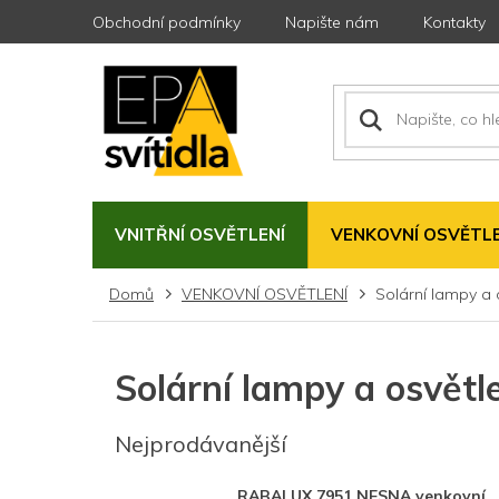
Přejít
Obchodní podmínky
Napište nám
Kontakty
na
obsah
VNITŘNÍ OSVĚTLENÍ
VENKOVNÍ OSVĚTLE
Domů
VENKOVNÍ OSVĚTLENÍ
Solární lampy a 
Solární lampy a osvětl
Nejprodávanější
RABALUX 7951 NESNA venkovní