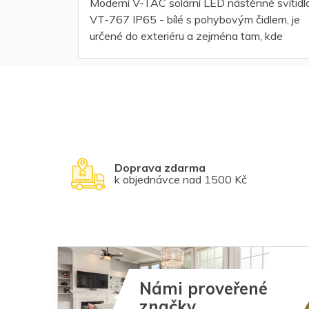
Moderní V-TAC solární LED nástěnné svítidl
VT-767 IP65 - bílé s pohybovým čidlem, je
určené do exteriéru a zejména tam, kde
potřebujete automaticky rozsvítit při
průchodu...
Doprava zdarma
k objednávce nad 1500 Kč
Námi proveřené
značky