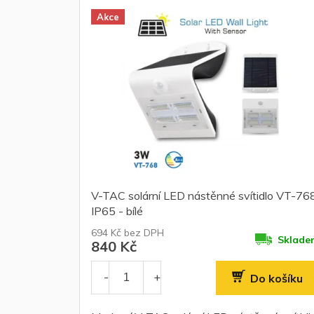
Akce
V-TAC solární LED nástěnné svítidlo VT-76
IP65 - bílé
694 Kč bez DPH
Sklade
840 Kč
Do košíku