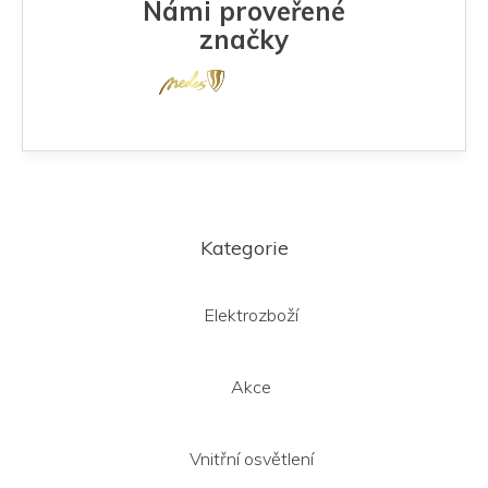
Námi proveřené
značky
Z
á
Kategorie
p
a
t
Elektrozboží
í
Akce
Vnitřní osvětlení