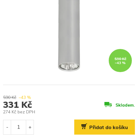
590 Kč
–43 %
590 Kč
–43 %
331 Kč
Skladem.
274 Kč bez DPH
Měrná
cena:
Přidat do košíku