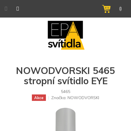
Přejít
na
NÁKUPNÍ
obsah
KOŠÍK
NOWODVORSKI 5465
stropní svítidlo EYE
5465
Značka:
NOWODVORSKI
Akce