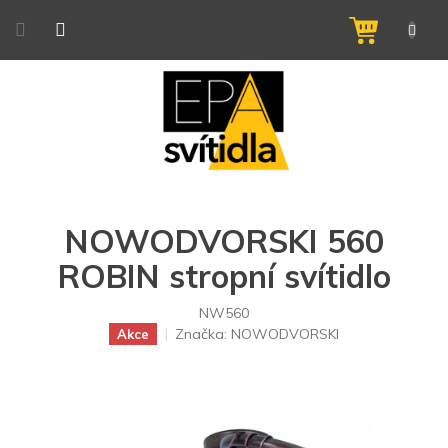
Přejít
na
NÁKUPNÍ
obsah
KOŠÍK
NOWODVORSKI 560
ROBIN stropní svítidlo
NW560
Značka:
NOWODVORSKI
Akce