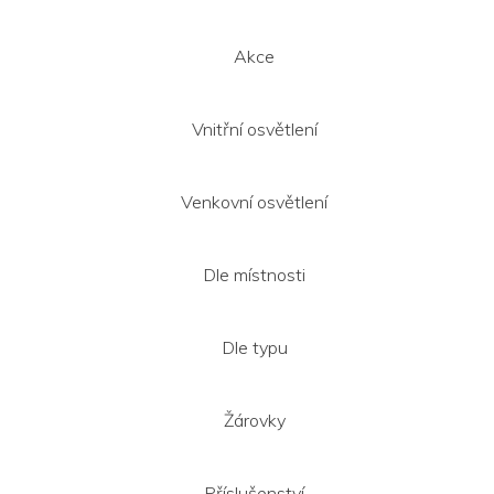
í
Akce
Vnitřní osvětlení
Venkovní osvětlení
Dle místnosti
Dle typu
Žárovky
Příslušenství