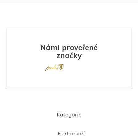
Námi proveřené
značky
Z
á
Kategorie
p
a
t
Elektrozboží