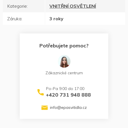
Kategorie
:
VNITŘNÍ OSVĚTLENÍ
Záruka
:
3 roky
Potřebujete pomoc?
Zákaznické centrum
+420 731 948 888
info
@
epasvitidla.cz