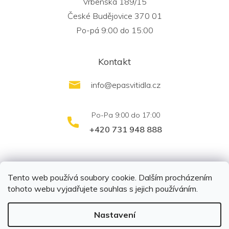
Vrbenská 189/15
České Budějovice 370 01
Po-pá 9:00 do 15:00
Kontakt
info
@
epasvitidla.cz
+420 731 948 888
outletsvítidel.cz
Montáž svítidel ELFAR s.r.o.
Tento web používá soubory cookie. Dalším procházením
tohoto webu vyjadřujete souhlas s jejich používáním.
Nastavení
Copyright 2026
EPA svítidla s.r.o.
. Všechna práva