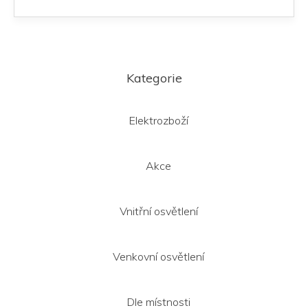
Z
á
Kategorie
p
a
t
Elektrozboží
í
Akce
Vnitřní osvětlení
Venkovní osvětlení
Dle místnosti