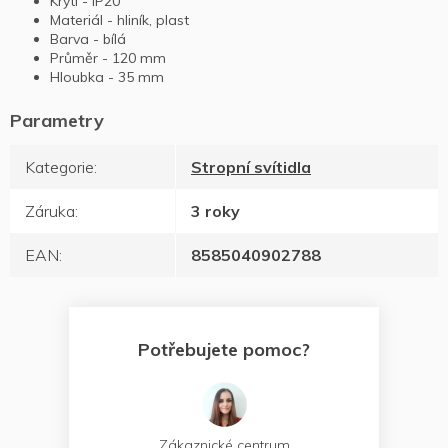
Krytí - IP20
Materiál - hliník, plast
Barva - bílá
Průměr - 120 mm
Hloubka - 35 mm
Kategorie
:
Stropní svítidla
Záruka
:
3 roky
EAN
:
8585040902788
Potřebujete pomoc?
Zákaznické centrum