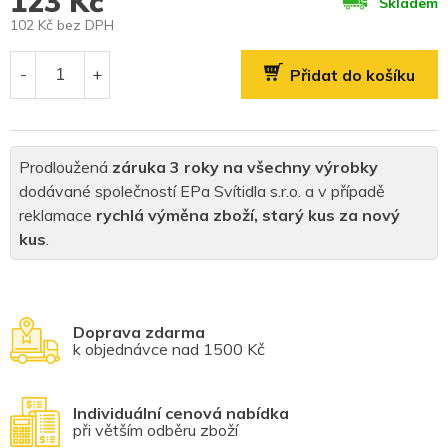
123 Kč
Skladem
102 Kč bez DPH
Měrná
cena:
Přidat do košíku
Prodloužená
záruka 3 roky na všechny výrobky
dodávané společností EPa Svítidla s.r.o. a v případě
reklamace
rychlá výměna zboží, starý kus za nový
kus
.
Doprava zdarma
k objednávce nad 1500 Kč
Individuální cenová nabídka
při větším odběru zboží