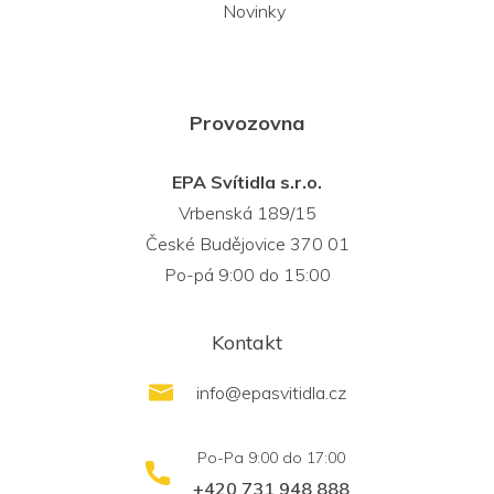
Novinky
Provozovna
EPA Svítidla s.r.o.
Vrbenská 189/15
České Budějovice 370 01
Po-pá 9:00 do 15:00
Kontakt
info
@
epasvitidla.cz
+420 731 948 888