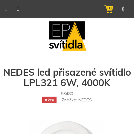
Přejít
na
NÁKUPNÍ
obsah
KOŠÍK
NEDES led přisazené svítidlo
LPL321 6W, 4000K
93480
Značka:
NEDES
Akce