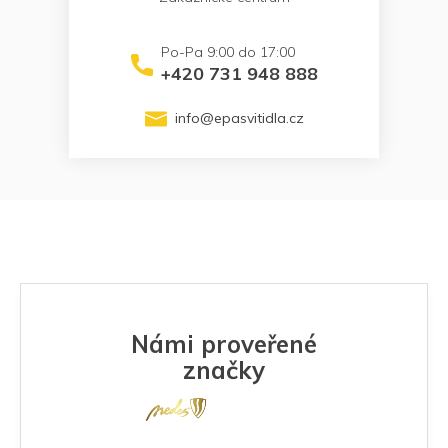
+420 731 948 888
info
@
epasvitidla.cz
Námi proveřené
značky