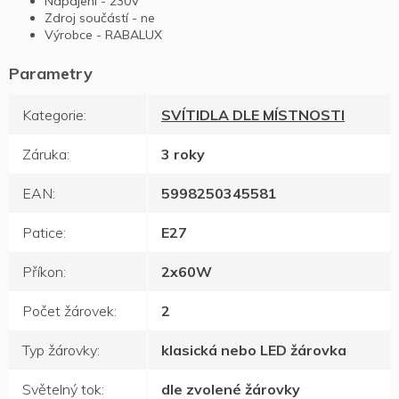
Napájení - 230V
Zdroj součástí - ne
Výrobce - RABALUX
Kategorie
:
SVÍTIDLA DLE MÍSTNOSTI
Záruka
:
3 roky
EAN
:
5998250345581
Patice
:
E27
Příkon
:
2x60W
Počet žárovek
:
2
Typ žárovky
:
klasická nebo LED žárovka
Světelný tok
:
dle zvolené žárovky