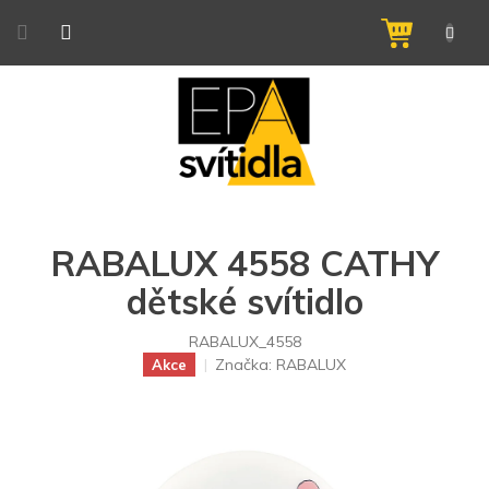
Přejít
na
NÁKUPNÍ
obsah
KOŠÍK
RABALUX 4558 CATHY
dětské svítidlo
RABALUX_4558
Značka:
RABALUX
Akce