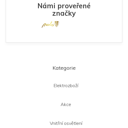
Námi proveřené
značky
Z
á
Kategorie
p
a
t
Elektrozboží
í
Akce
Vnitřní osvětlení