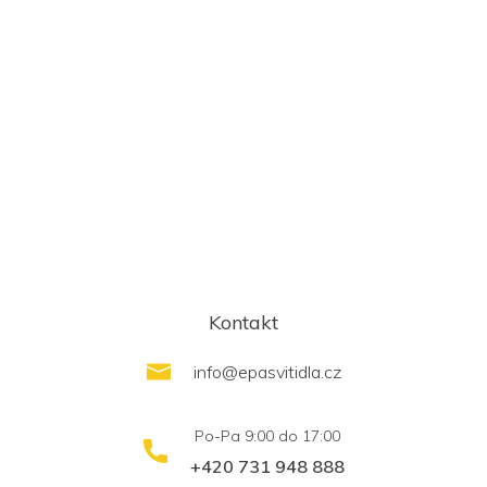
Kontakt
info
@
epasvitidla.cz
+420 731 948 888