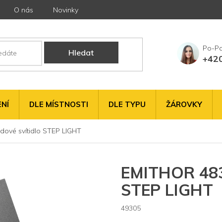
O nás
Novinky
Hledat
+42
NÍ
DLE MÍSTNOSTI
DLE TYPU
ŽÁROVKY
ové svítidlo STEP LIGHT
EMITHOR 4830
STEP LIGHT
49305