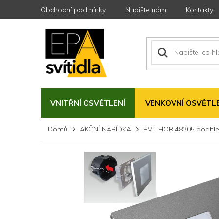
Přejít
Obchodní podmínky
Napište nám
Kontakty
na
obsah
VNITŘNÍ OSVĚTLENÍ
VENKOVNÍ OSVĚTLE
Domů
AKČNÍ NABÍDKA
EMITHOR 48305 podhled