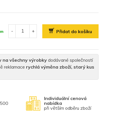
Přidat do košíku
em
y na všechny výrobky
dodávané společností
padě reklamace
rychlá výměna zboží, starý kus
Individuální cenová
1500
nabídka
při větším odběru zboží