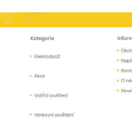
Z
á
Kategorie
Infor
p
a
Obch
t
Elektrozboží
Napi
í
Kont
Akce
O ná
Novi
Vnitřní osvětlení
Venkovní osvětlení