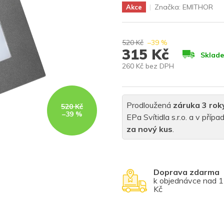
Značka:
EMITHOR
Akce
520 Kč
–39 %
315 Kč
Sklad
260 Kč bez DPH
Měrná
cena:
Prodloužená
záruka 3 rok
520 Kč
–39 %
EPa Svítidla s.r.o. a v pří
za nový kus
.
Doprava zdarma
k objednávce nad 
Kč