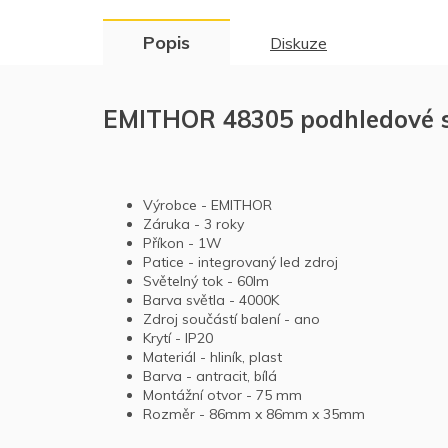
Popis
Diskuze
EMITHOR 48305 podhledové s
Výrobce - EMITHOR
Záruka - 3 roky
Příkon - 1W
Patice - integrovaný led zdroj
Světelný tok - 60lm
Barva světla - 4000K
Zdroj součástí balení - ano
Krytí - IP20
Materiál - hliník, plast
Barva - antracit, bílá
Montážní otvor - 75 mm
Rozměr -
86mm x 86mm x 35mm