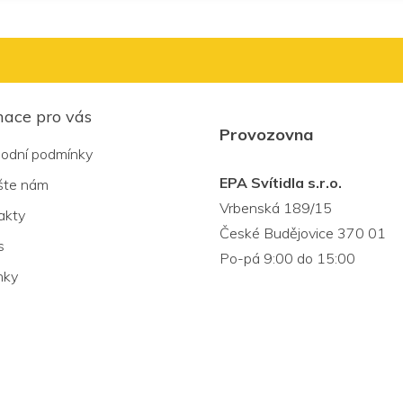
mace pro vás
Provozovna
odní podmínky
EPA Svítidla s.r.o.
šte nám
Vrbenská 189/15
akty
České Budějovice 370 01
s
Po-pá 9:00 do 15:00
nky