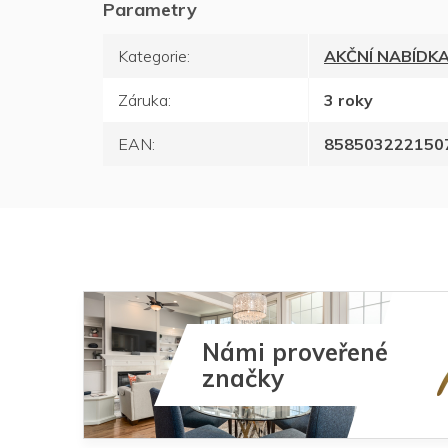
Kategorie
:
AKČNÍ NABÍDK
Záruka
:
3 roky
EAN
:
858503222150
Námi proveřené
značky