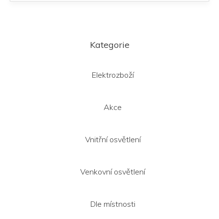
Z
á
Kategorie
p
a
t
Elektrozboží
í
Akce
Vnitřní osvětlení
Venkovní osvětlení
Dle místnosti