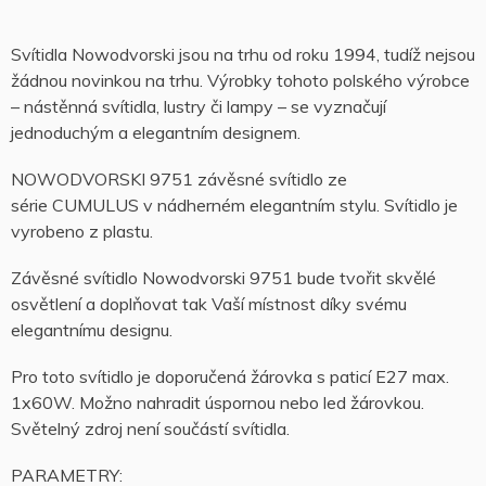
Svítidla Nowodvorski jsou na trhu od roku 1994, tudíž nejsou
žádnou novinkou na trhu. Výrobky tohoto polského výrobce
– nástěnná svítidla, lustry či lampy – se vyznačují
jednoduchým a elegantním designem.
NOWODVORSKI 9751 závěsné svítidlo ze
série CUMULUS v nádherném elegantním stylu. Svítidlo je
vyrobeno z plastu.
Závěsné svítidlo Nowodvorski 9751 bude tvořit skvělé
osvětlení a doplňovat tak Vaší místnost díky svému
elegantnímu designu.
Pro toto svítidlo je doporučená žárovka s paticí E27 max.
1x60W. Možno nahradit úspornou nebo led žárovkou.
Světelný zdroj není součástí svítidla.
PARAMETRY: