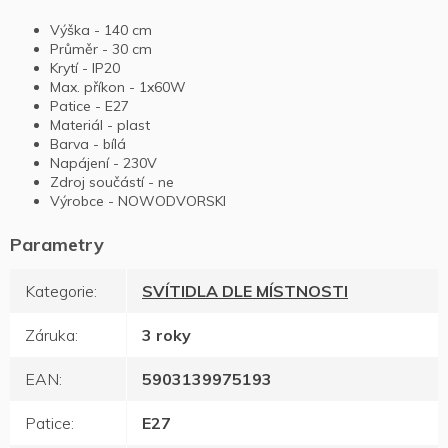
Výška - 140 cm
Průměr - 30 cm
Krytí - IP20
Max. příkon - 1x60W
Patice - E27
Materiál - plast
Barva - bílá
Napájení - 230V
Zdroj součástí - ne
Výrobce - NOWODVORSKI
Kategorie
:
SVÍTIDLA DLE MÍSTNOSTI
Záruka
:
3 roky
EAN
:
5903139975193
Patice
:
E27