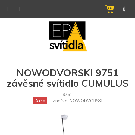
Přejít
na
NÁKUPNÍ
obsah
KOŠÍK
NOWODVORSKI 9751
závěsné svítidlo CUMULUS
9751
Značka:
NOWODVORSKI
Akce