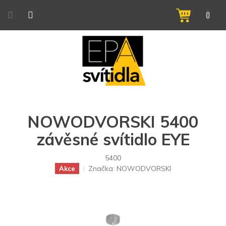
Přejít
na
NÁKUPNÍ
obsah
KOŠÍK
NOWODVORSKI 5400
závěsné svítidlo EYE
5400
Značka:
NOWODVORSKI
Akce