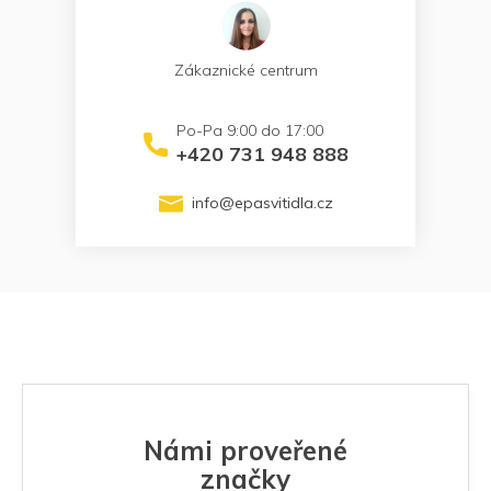
Zákaznické centrum
+420 731 948 888
info
@
epasvitidla.cz
Námi proveřené
značky