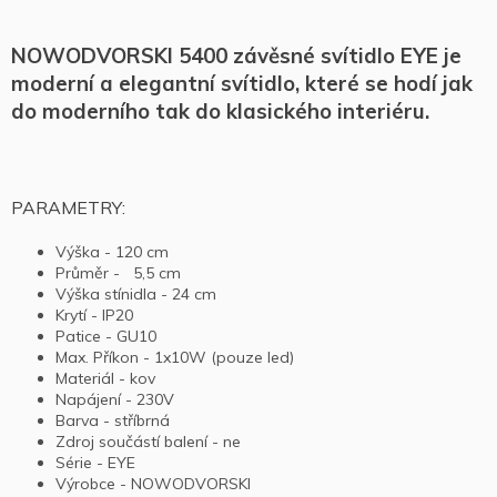
NOWODVORSKI 5400 závěsné svítidlo EYE je
moderní a elegantní svítidlo, které se hodí jak
do moderního tak do klasického interiéru.
PARAMETRY:
Výška - 120 cm
Průměr - 5,5 cm
Výška stínidla - 24 cm
Krytí - IP20
Patice - GU10
Max. Příkon - 1x10W (pouze led)
Materiál - kov
Napájení - 230V
Barva - stříbrná
Zdroj součástí balení - ne
Série - EYE
Výrobce - NOWODVORSKI