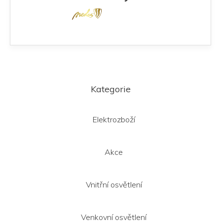
Z
á
Kategorie
p
a
t
Elektrozboží
í
Akce
Vnitřní osvětlení
Venkovní osvětlení