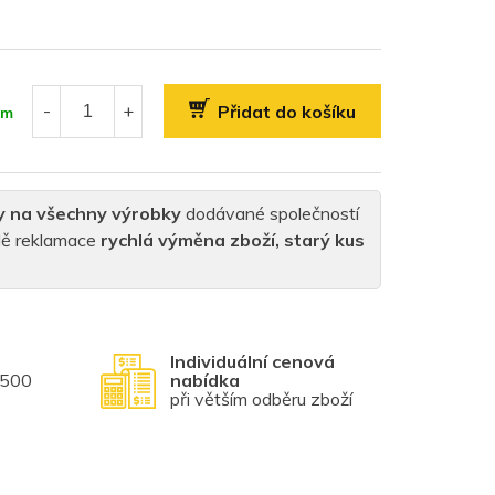
Přidat do košíku
em
y na všechny výrobky
dodávané společností
padě reklamace
rychlá výměna zboží, starý kus
Individuální cenová
1500
nabídka
při větším odběru zboží