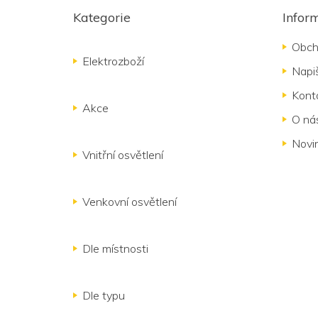
á
Kategorie
Infor
p
a
Obch
t
Elektrozboží
Napi
í
Kont
Akce
O ná
Novi
Vnitřní osvětlení
Venkovní osvětlení
Dle místnosti
Dle typu