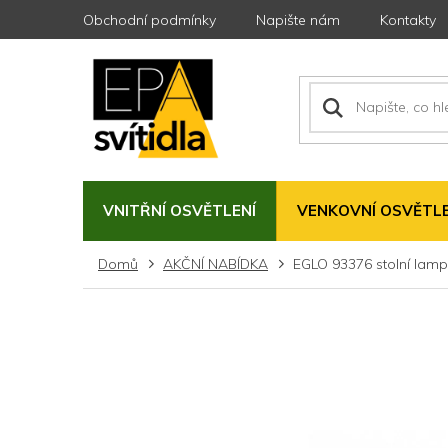
Přejít
Obchodní podmínky
Napište nám
Kontakty
na
obsah
VNITŘNÍ OSVĚTLENÍ
VENKOVNÍ OSVĚTLE
Domů
AKČNÍ NABÍDKA
EGLO 93376 stolní lam