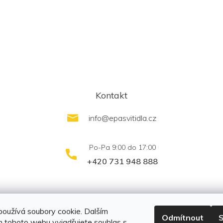
Kontakt
info
@
epasvitidla.cz
+420 731 948 888
outletsvítidel.cz
Montáž svítidel ELFAR s.r.o.
oužívá soubory cookie. Dalším
Odmítnout
S
 tohoto webu vyjadřujete souhlas s