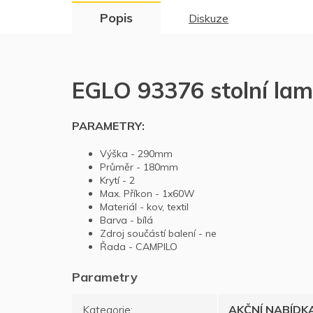
Popis
Diskuze
EGLO 93376 stolní la
PARAMETRY:
Výška -
29
0mm
Průměr -
180mm
Krytí -
2
Max. Příkon -
1x60W
Materiál -
kov, textil
Barva -
bílá
Zdroj součástí balení -
ne
Řada -
CAMPILO
Kategorie
:
AKČNÍ NABÍDK