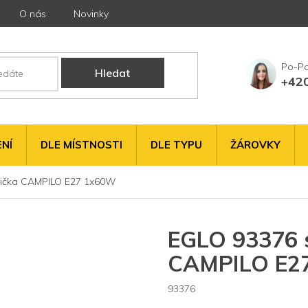
O nás
Novinky
Hledat
+42
NÍ
DLE MÍSTNOSTI
DLE TYPU
ŽÁROVKY
pička CAMPILO E27 1x60W
EGLO 93376 s
CAMPILO E2
93376