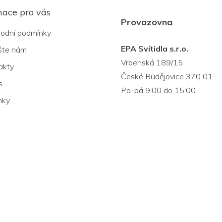
mace pro vás
Provozovna
odní podmínky
EPA Svítidla s.r.o.
šte nám
Vrbenská 189/15
akty
České Budějovice 370 01
s
Po-pá 9:00 do 15:00
nky