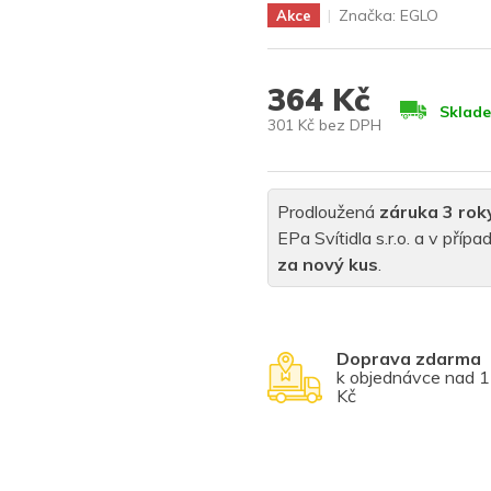
Značka:
EGLO
Akce
364 Kč
Sklad
301 Kč bez DPH
Měrná
cena:
Prodloužená
záruka 3 rok
EPa Svítidla s.r.o. a v pří
za nový kus
.
Doprava zdarma
k objednávce nad 
Kč