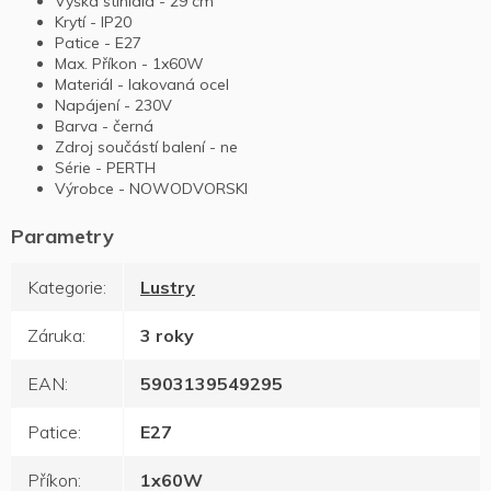
Výška stínidla - 29 cm
Krytí - IP20
Patice - E27
Max. Příkon - 1x60W
Materiál - lakovaná ocel
Napájení - 230V
Barva - černá
Zdroj součástí balení - ne
Série - PERTH
Výrobce - NOWODVORSKI
Kategorie
:
Lustry
Záruka
:
3 roky
EAN
:
5903139549295
Patice
:
E27
Příkon
:
1x60W