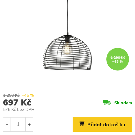
1 290 Kč
–45 %
1 290 Kč
–45 %
697 Kč
Skladem
576 Kč bez DPH
Měrná
cena:
Přidat do košíku