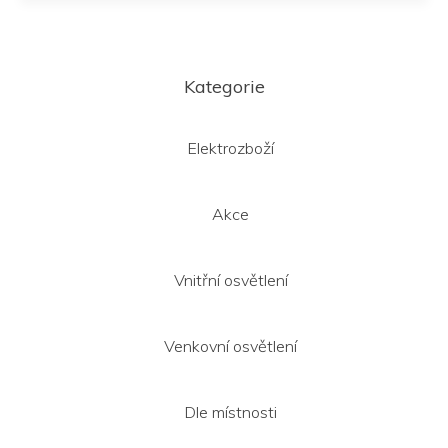
Z
á
Kategorie
p
a
t
Elektrozboží
í
Akce
Vnitřní osvětlení
Venkovní osvětlení
Dle místnosti