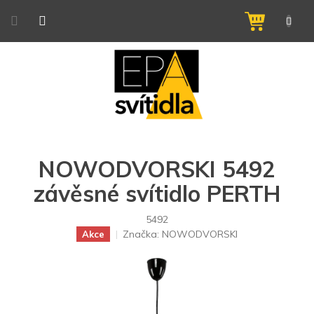
Přejít
na
NÁKUPNÍ
obsah
KOŠÍK
NOWODVORSKI 5492
závěsné svítidlo PERTH
5492
Značka:
NOWODVORSKI
Akce