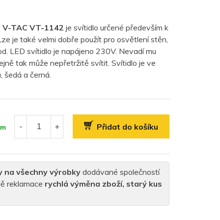
o
V-TAC VT-1142
je svítidlo určené především k
ze je také velmi dobře použít pro osvětlení stěn,
od. LED svítidlo je napájeno 230V. Nevadí mu
jně tak může nepřetržitě svítit. Svítidlo je ve
, šedá a černá.
Přidat do košíku
em
y na všechny výrobky
dodávané společností
padě reklamace
rychlá výměna zboží, starý kus