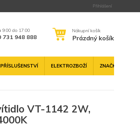
Přihlášení
0 731 948 888
Prázdný košík
NÁKUPNÍ
KOŠÍK
PŘÍSLUŠENSTVÍ
ELEKTROZBOŽÍ
ZNAČKY
ítidlo VT-1142 2W,
 4000K