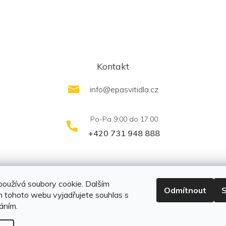
Kontakt
info
@
epasvitidla.cz
+420 731 948 888
outletsvítidel.cz
Montáž svítidel ELFAR s.r.o.
oužívá soubory cookie. Dalším
Odmítnout
S
 tohoto webu vyjadřujete souhlas s
váním.