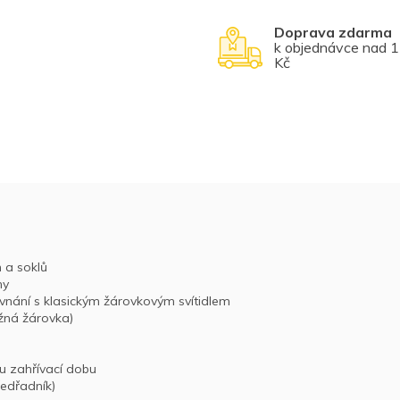
Doprava zdarma
k objednávce nad 
Kč
 a soklů
ny
ovnání s klasickým žárovkovým svítidlem
žná žárovka)
u zahřívací dobu
edřadník)