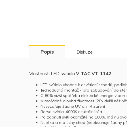
Popis
Diskuze
Vlastnosti LED svítidla
V-TAC VT-1142
LED svítidlo vhodné k osvětlení schodů, podlah
Jednoduchá montáž - pro zabudování do stě
O 80% nižší spotřeba elektrické energie v por
Mimořádně dlouhá životnost (20x delší něž bě
Nevyzařuje žádné UV ani IR záření
Barva světla: 4000K neutrální bílá
Po zapnutí svítí okamžitě na 100%, má nulovo
Nebliká a má tichý chod (neobsahuje žádný př