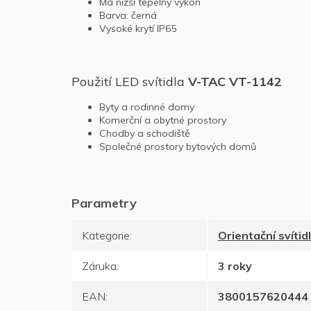
Má nižší tepelný výkon
Barva: černá
Vysoké krytí IP65
Použití LED svítidla
V-TAC VT-1142
Byty a rodinné domy
Komerční a obytné prostory
Chodby a schodiště
Společné prostory bytových domů
Kategorie
:
Orientační svítid
Záruka
:
3 roky
EAN
:
3800157620444