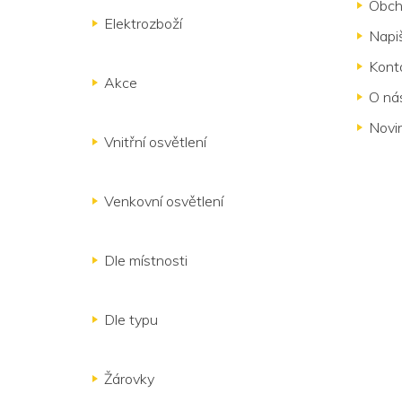
a
Obch
t
Elektrozboží
Napi
í
Kont
Akce
O ná
Novi
Vnitřní osvětlení
Venkovní osvětlení
Dle místnosti
Dle typu
Žárovky