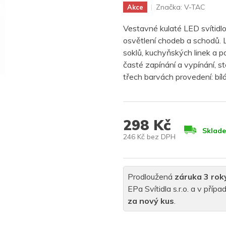
Značka:
V-TAC
Akce
Vestavné kulaté LED svítidl
osvětlení chodeb a schodů. L
soklů, kuchyňských linek a p
časté zapínání a vypínání, ste
třech barvách provedení: bílá
298 Kč
Sklad
246 Kč bez DPH
Měrná
cena:
Prodloužená
záruka 3 rok
EPa Svítidla s.r.o. a v pří
za nový kus
.