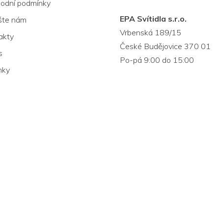
odní podmínky
EPA Svítidla s.r.o.
šte nám
Vrbenská 189/15
akty
České Budějovice 370 01
s
Po-pá 9:00 do 15:00
nky