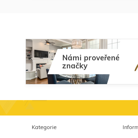
Námi proveřené
značky
Z
á
Kategorie
Infor
p