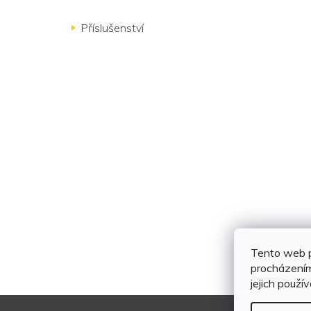
Příslušenství
Tento web p
procházením
jejich použí