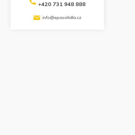
+420 731 948 888
info
@
epasvitidla.cz