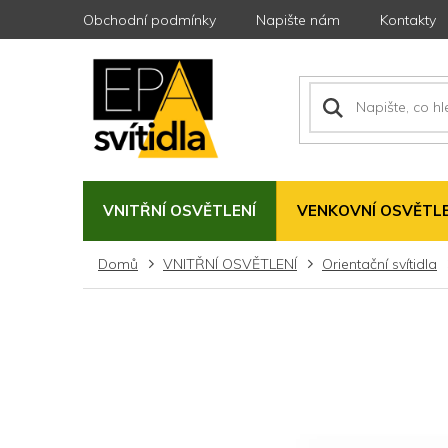
Přejít
Obchodní podmínky
Napište nám
Kontakty
na
obsah
VNITŘNÍ OSVĚTLENÍ
VENKOVNÍ OSVĚTLE
Domů
VNITŘNÍ OSVĚTLENÍ
Orientační svítidla