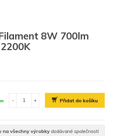
 Filament 8W 700lm
 2200K
Přidat do košíku
em
y na všechny výrobky
dodávané společností