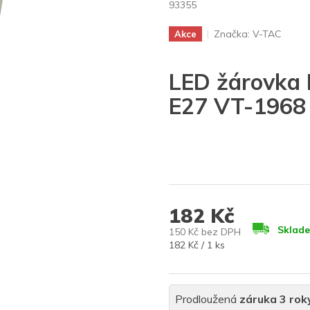
93355
Značka:
V-TAC
Akce
LED žárovka
E27 VT-1968
182 Kč
Sklad
150 Kč bez DPH
Měrná
182 Kč / 1 ks
cena:
Prodloužená
záruka 3 rok