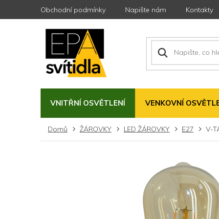
Přejít
Obchodní podmínky
Napište nám
Kontakty
na
obsah
VNITŘNÍ OSVĚTLENÍ
VENKOVNÍ OSVĚTLE
Domů
ŽÁROVKY
LED ŽÁROVKY
E27
V-T