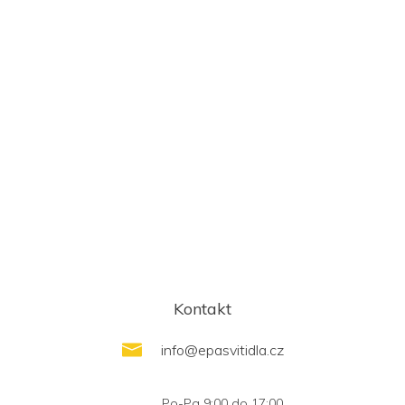
Kontakt
info
@
epasvitidla.cz