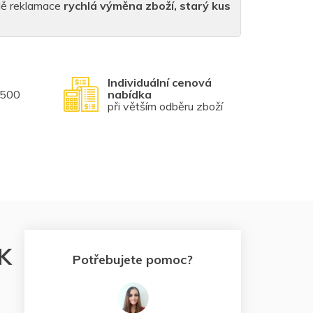
padě reklamace
rychlá výměna zboží, starý kus
Individuální cenová
1500
nabídka
při větším odběru zboží
K
Potřebujete pomoc?