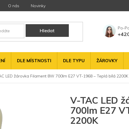
O nás
Novinky
Hledat
+42
NÍ
DLE MÍSTNOSTI
DLE TYPU
ŽÁROVKY
AC LED žárovka Filament 8W 700lm E27 VT-1968 – Teplá bílá 2200K
V-TAC LED ž
700lm E27 VT
2200K