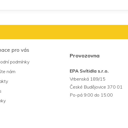
mace pro vás
Provozovna
odní podmínky
EPA Svítidla s.r.o.
šte nám
Vrbenská 189/15
akty
České Budějovice 370 01
s
Po-pá 9:00 do 15:00
nky