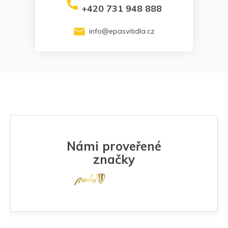
+420 731 948 888
info
@
epasvitidla.cz
Námi proveřené
značky