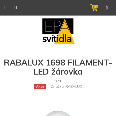
Přejít
na
NÁKUPNÍ
obsah
KOŠÍK
RABALUX 1698 FILAMENT-
LED žárovka
1698
Značka:
RABALUX
Akce