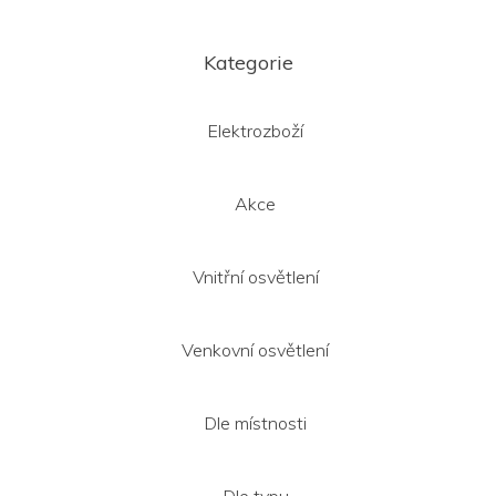
Z
á
Kategorie
p
a
t
Elektrozboží
í
Akce
Vnitřní osvětlení
Venkovní osvětlení
Dle místnosti