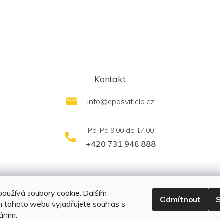
Kontakt
info
@
epasvitidla.cz
+420 731 948 888
outletsvítidel.cz
Montáž svítidel ELFAR s.r.o.
oužívá soubory cookie. Dalším
Odmítnout
S
 tohoto webu vyjadřujete souhlas s
váním.