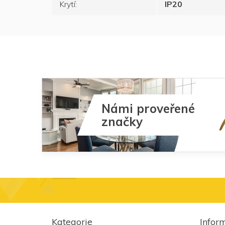
Krytí
:
IP20
Námi proveřené
značky
Z
á
Kategorie
Infor