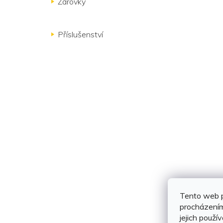
Žárovky
Příslušenství
Tento web p
procházením
jejich použí