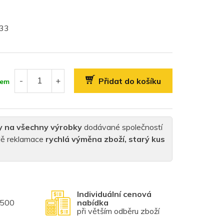
033
Přidat do košíku
dem
y na všechny výrobky
dodávané společností
padě reklamace
rychlá výměna zboží, starý kus
Individuální cenová
1500
nabídka
při větším odběru zboží