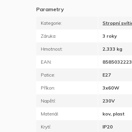
Kategorie
:
Stropní svíti
Záruka
:
3 roky
Hmotnost
:
2.333 kg
EAN
:
8585032223
Patice
:
E27
Příkon
:
3x60W
Napětí
:
230V
Materiál
:
kov, plast
Krytí
:
IP20