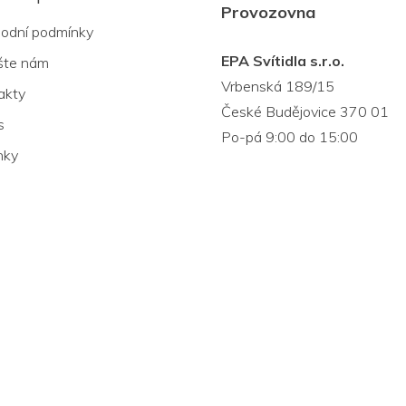
Provozovna
odní podmínky
EPA Svítidla s.r.o.
šte nám
Vrbenská 189/15
akty
České Budějovice 370 01
s
Po-pá 9:00 do 15:00
nky