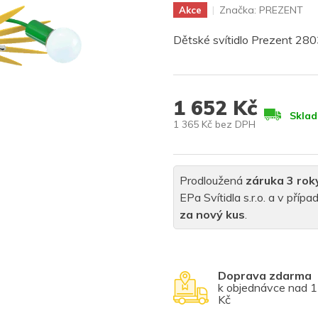
Značka:
PREZENT
Akce
Dětské svítidlo Prezent 28
1 652 Kč
Skla
1 365 Kč bez DPH
Měrná
cena:
Prodloužená
záruka 3 rok
EPa Svítidla s.r.o. a v pří
za nový kus
.
Doprava zdarma
k objednávce nad 
Kč