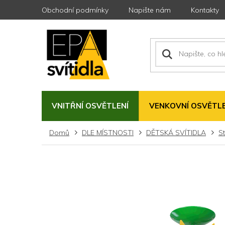
Přejít
Obchodní podmínky
Napište nám
Kontakty
na
obsah
VNITŘNÍ OSVĚTLENÍ
VENKOVNÍ OSVĚTLE
Domů
DLE MÍSTNOSTI
DĚTSKÁ SVÍTIDLA
St