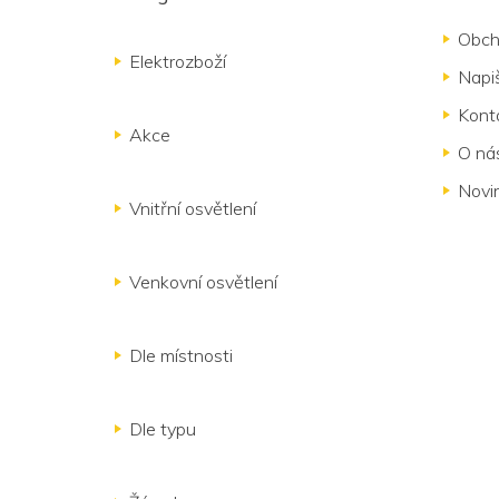
p
a
Obch
t
Elektrozboží
Napi
í
Kont
Akce
O ná
Novi
Vnitřní osvětlení
Venkovní osvětlení
Dle místnosti
Dle typu