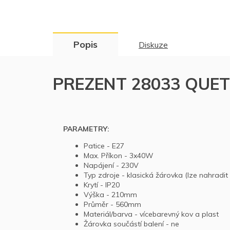
Popis
Diskuze
PREZENT 28033 QUETT d
PARAMETRY:
Patice -
E27
Max. Příkon -
3x40W
Napájení -
230V
Typ zdroje -
klasická žárovka (lze nahradi
Krytí -
IP20
Výška -
210mm
Průměr - 560mm
Materiál/barva -
vícebarevný kov a plast
Žárovka součástí balení -
ne