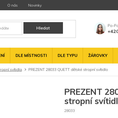
O nás
Novinky
Hledat
+42
NÍ
DLE MÍSTNOSTI
DLE TYPU
ŽÁROVKY
ropní svítidla
PREZENT 28033 QUETT dětské stropní svítidlo
PREZENT 280
stropní svítid
28033