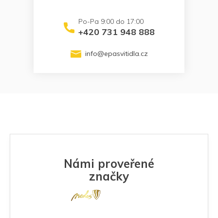
+420 731 948 888
info
@
epasvitidla.cz
Námi proveřené
značky