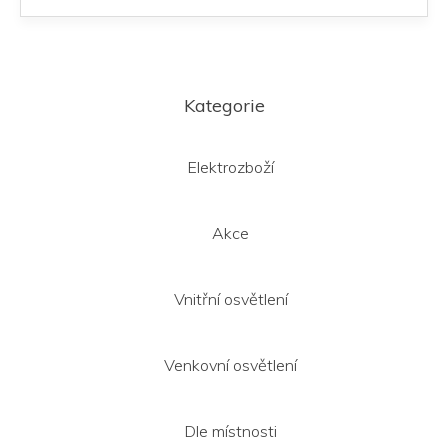
Z
á
Kategorie
p
a
t
Elektrozboží
í
Akce
Vnitřní osvětlení
Venkovní osvětlení
Dle místnosti