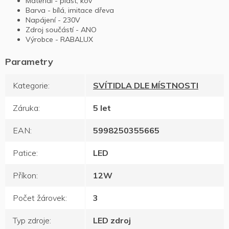
Materiál - plast, kov
Barva - bílá, imitace dřeva
Napájení - 230V
Zdroj součástí - ANO
Výrobce - RABALUX
Kategorie
:
SVÍTIDLA DLE MÍSTNOSTI
Záruka
:
5 let
EAN
:
5998250355665
Patice
:
LED
Příkon
:
12W
Počet žárovek
:
3
Typ zdroje
:
LED zdroj