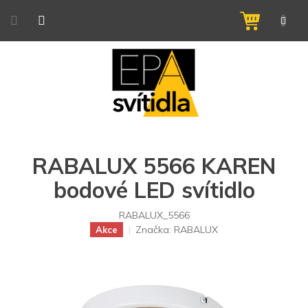
Přejít
na
NÁKUPNÍ
obsah
KOŠÍK
RABALUX 5566 KAREN
bodové LED svítidlo
RABALUX_5566
Značka:
RABALUX
Akce