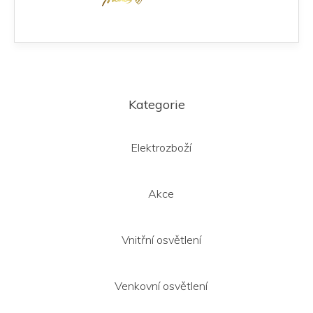
Z
á
Kategorie
p
a
t
Elektrozboží
í
Akce
Vnitřní osvětlení
Venkovní osvětlení