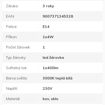
Záruka
:
3 roky
EAN
:
9007371345328
Patice
:
E14
Příkon
:
1x4W
Počet žárovek
:
1
Typ žárovky
:
led žárovka
Světelný tok
:
1x400lm
Barva světla
:
3000K teplá bílá
Napětí
:
230V
Materiál
:
kov, sklo