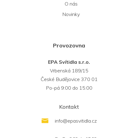
O nás
Novinky
Provozovna
EPA Svítidla s.r.o.
Vrbenská 189/15
České Budějovice 370 01
Po-pá 9:00 do 15:00
Kontakt
info
@
epasvitidla.cz