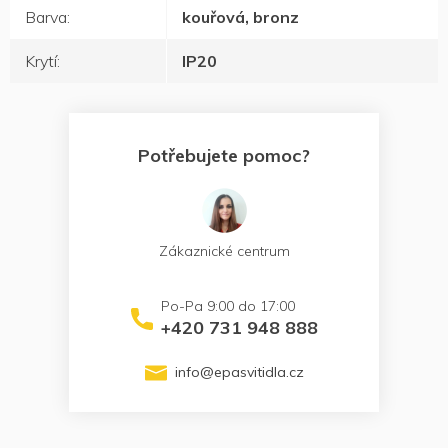
Barva
:
kouřová, bronz
Krytí
:
IP20
Potřebujete pomoc?
Zákaznické centrum
+420 731 948 888
info
@
epasvitidla.cz