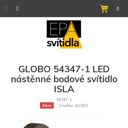
Přejít
na
NÁKUPNÍ
obsah
KOŠÍK
GLOBO 54347-1 LED
nástěnné bodové svítidlo
ISLA
54347-1
Značka:
GLOBO
Akce