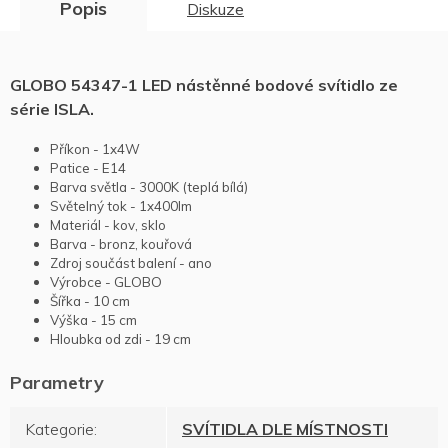
Popis
Diskuze
GLOBO 54347-1 LED nástěnné bodové svítidlo ze
série ISLA.
Příkon - 1x4W
Patice - E14
Barva světla - 3000K (teplá bílá)
Světelný tok - 1x400lm
Materiál - kov, sklo
Barva - bronz, kouřová
Zdroj součást balení - ano
Výrobce - GLOBO
Šířka - 10 cm
Výška - 15 cm
Hloubka od zdi - 19 cm
Kategorie
:
SVÍTIDLA DLE MÍSTNOSTI