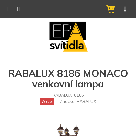
Přejít
na
NÁKUPNÍ
obsah
KOŠÍK
RABALUX 8186 MONACO
venkovní lampa
RABALUX_8186
Značka:
RABALUX
Akce