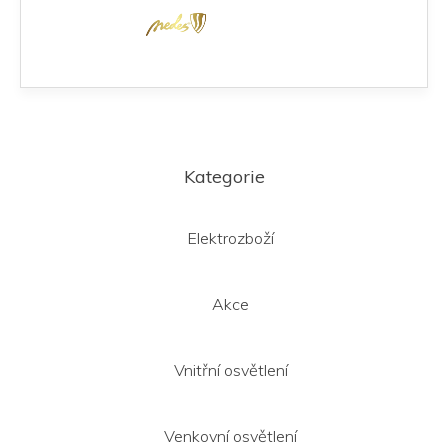
Z
á
Kategorie
p
a
t
Elektrozboží
í
Akce
Vnitřní osvětlení
Venkovní osvětlení