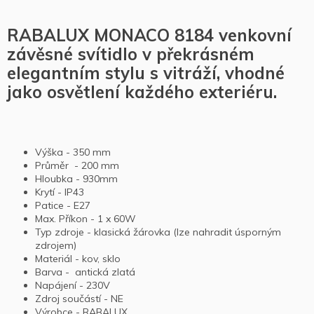
RABALUX MONACO 8184 venkovní
závěsné svítidlo v překrásném
elegantním stylu s vitráží, vhodné
jako osvětlení každého exteriéru.
Výška - 350 mm
Průměr - 200 mm
Hloubka - 930mm
Krytí - IP43
Patice - E27
Max. Příkon - 1 x 60W
Typ zdroje - klasická žárovka (lze nahradit úsporným
zdrojem)
Materiál - kov, sklo
Barva - antická zlatá
Napájení - 230V
Zdroj součástí - NE
Výrobce - RABALUX