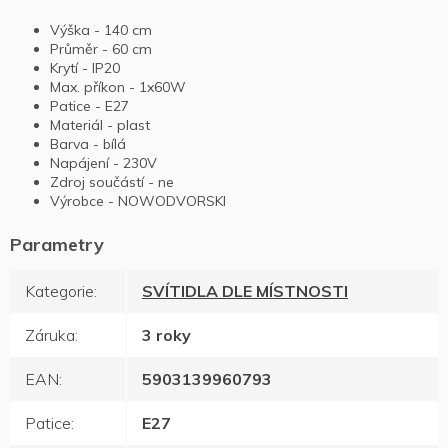
Výška - 140 cm
Průměr - 60 cm
Krytí - IP20
Max. příkon - 1x60W
Patice - E27
Materiál - plast
Barva - bílá
Napájení - 230V
Zdroj součástí - ne
Výrobce - NOWODVORSKI
Kategorie
:
SVÍTIDLA DLE MÍSTNOSTI
Záruka
:
3 roky
EAN
:
5903139960793
Patice
:
E27