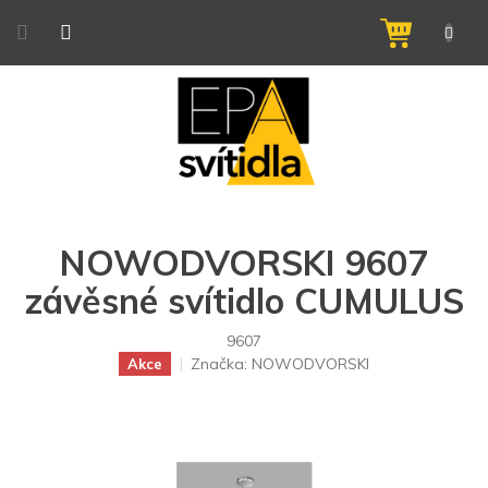
Přejít
na
NÁKUPNÍ
obsah
KOŠÍK
NOWODVORSKI 9607
závěsné svítidlo CUMULUS
9607
Značka:
NOWODVORSKI
Akce