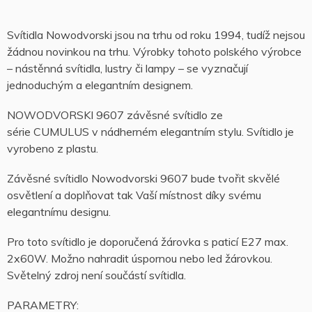
Svítidla Nowodvorski jsou na trhu od roku 1994, tudíž nejsou
žádnou novinkou na trhu. Výrobky tohoto polského výrobce
– nástěnná svítidla, lustry či lampy – se vyznačují
jednoduchým a elegantním designem.
NOWODVORSKI 9607 závěsné svítidlo ze
série CUMULUS v nádherném elegantním stylu. Svítidlo je
vyrobeno z plastu.
Závěsné svítidlo Nowodvorski 9607 bude tvořit skvělé
osvětlení a doplňovat tak Vaší místnost díky svému
elegantnímu designu.
Pro toto svítidlo je doporučená žárovka s paticí E27 max.
2x60W. Možno nahradit úspornou nebo led žárovkou.
Světelný zdroj není součástí svítidla.
PARAMETRY: