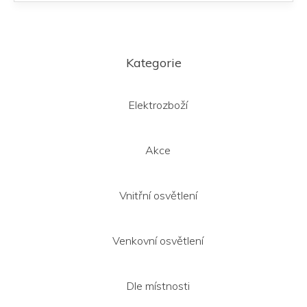
Z
á
Kategorie
p
a
t
Elektrozboží
í
Akce
Vnitřní osvětlení
Venkovní osvětlení
Dle místnosti